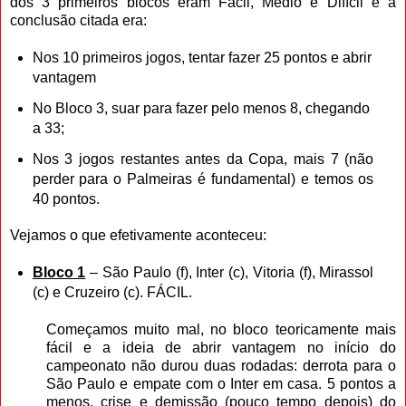
dos 3 primeiros blocos eram Fácil, Médio e Difícil e a
conclusão citada era:
Nos 10 primeiros jogos, tentar fazer 25 pontos e abrir
vantagem
No Bloco 3, suar para fazer pelo menos 8, chegando
a 33;
Nos 3 jogos restantes antes da Copa, mais 7 (não
perder para o Palmeiras é fundamental) e temos os
40 pontos.
Vejamos o que efetivamente aconteceu:
Bloco 1
– São Paulo (f), Inter (c), Vitoria (f), Mirassol
(c) e Cruzeiro (c). FÁCIL.
Começamos muito mal, no bloco teoricamente mais
fácil e a ideia de abrir vantagem no início do
campeonato não durou duas rodadas: derrota para o
São Paulo e empate com o Inter em casa. 5 pontos a
menos, crise e demissão (pouco tempo depois) do