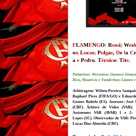
F
L
A
M
E
N
G
O
:
R
o
s
s
i
;
W
e
s
l
o
n
L
u
c
a
s
;
P
u
l
g
a
r
,
D
e
l
a
C
a
e
P
e
d
r
o
.
T
é
c
n
i
c
o
:
T
i
t
e
.
Palmeiras: Weverton; Gustavo Gómez,
Ríos, Maurício e Vanderlan; Lázaro e
Arbitragem: Wilton Pereira Sampa
Raphael Pires (FIFA/GO) e Eduard
Gomes Rabelo (ES).
Assessor: José 
(CBF).
Árbitro de Vídeo (VAR): 
Assistentes VAR (AVAR) 1 e 2:
F
Lopes
(SC)
.
Observador de VAR: Péri
Lucas Dias Almeida (CBF).