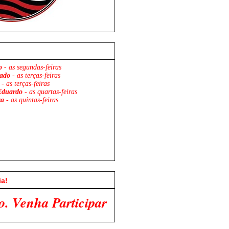
o -
as segundas-feiras
ado
- as terças-feiras
- as terças-feiras
Eduardo
- as quartas-feiras
za
- as quintas-feiras
ia!
 Conosco!