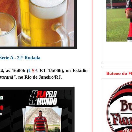
Série A - 22ª Rodada
4, as 16:00h (
U
S
A
ET 15:00h),
no
Estádio
Buteco do 
racanã"
, no Rio de Janeiro/RJ.