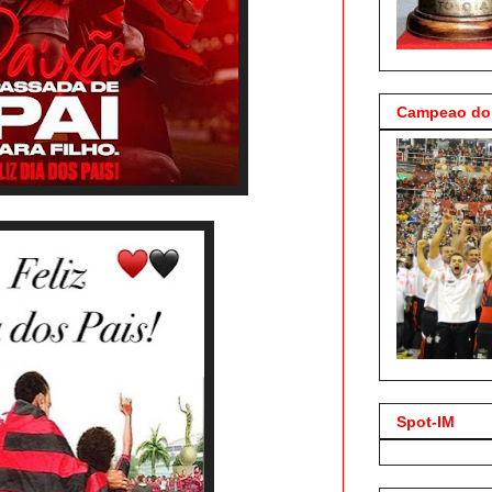
Campeao do 
Spot-IM