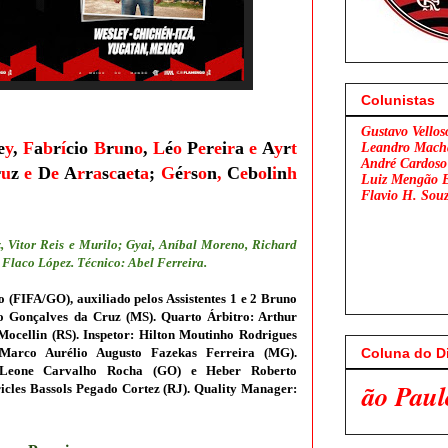
Colunistas
Gustavo Vellos
e
y
,
F
a
b
r
í
cio
B
r
u
n
o
,
L
é
o
P
e
r
e
i
r
a
e
A
y
r
t
Leandro Mach
André Cardoso
r
u
z
e
D
e
A
r
r
a
s
c
a
e
t
a
;
G
é
r
s
o
n
,
C
e
b
o
l
i
n
h
Luiz Mengão 
Flavio H. Sou
 Vitor Reis e Murilo; Gyai, Aníbal Moreno, Richard
 Flaco López. Técnico: Abel Ferreira.
io (FIFA/GO)
, auxiliado pelos Assistentes 1 e 2 Bruno
o Gonçalves da Cruz (MS)
. Quarto Árbitro: Arthur
Mocellin (RS). Inspetor: Hilton Moutinho Rodrigues
Coluna do D
Marco Aurélio Augusto Fazekas Ferreira (MG).
 Leone Carvalho Rocha
(GO) e Heber Roberto
lamengo x São Paulo. Venha Participar
cles Bassols Pegado Cortez (RJ). Quality Manager: