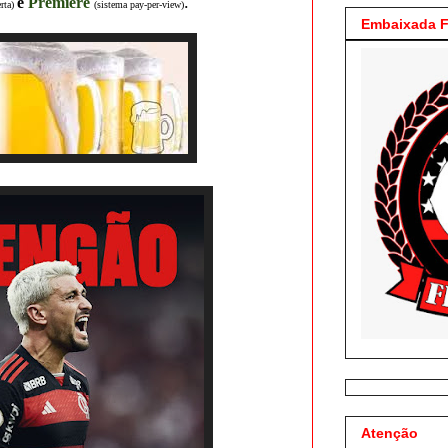
.
e
Premiere
rta)
(sistema pay-per-view
)
Embaixada F
Atenção