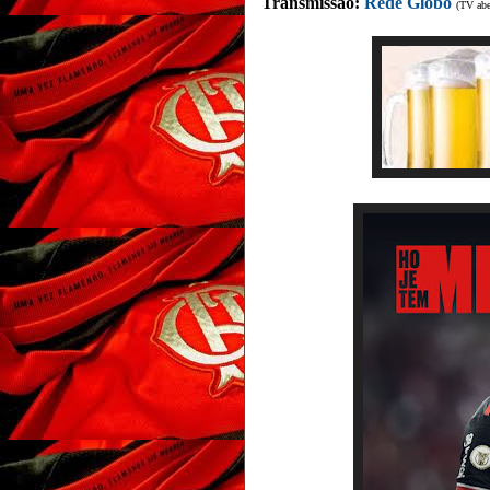
Transmissão:
Rede Globo
(TV abe