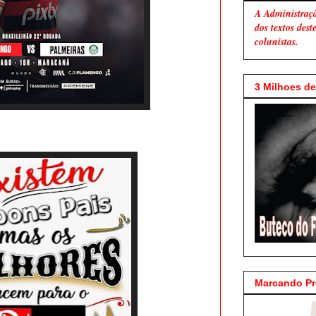
A Administraç
dos textos des
colunistas.
3 Milhoes de 
Marcando P