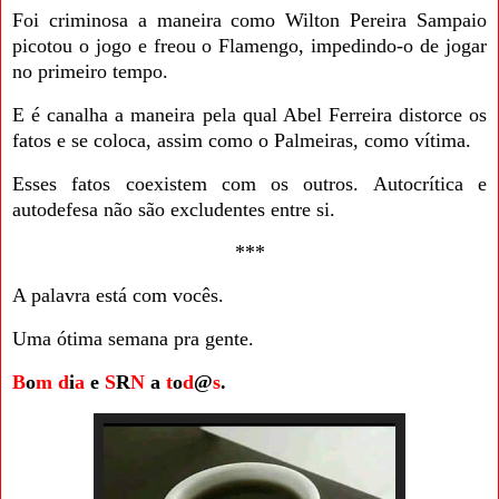
Foi criminosa a maneira como Wilton Pereira Sampaio
picotou o jogo e freou o Flamengo, impedindo-o de jogar
no primeiro tempo.
E é canalha a maneira pela qual Abel Ferreira distorce os
fatos e se coloca, assim como o Palmeiras, como vítima.
Esses fatos coexistem com os outros. Autocrítica e
autodefesa não são excludentes entre si.
***
A palavra está com vocês.
Uma ótima semana pra gente.
B
o
m
d
i
a
e
S
R
N
a
t
o
d
@
s
.