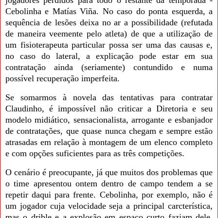
jogadores perdidos para todo o restante da temporada -
Cebolinha e Matías Viña. No caso do ponta esquerda, a
sequência de lesões deixa no ar a possibilidade (refutada
de maneira veemente pelo atleta) de que a utilização de
um fisioterapeuta particular possa ser uma das causas e,
no caso do lateral, a explicação pode estar em sua
contratação ainda (seriamente) contundido e numa
possível recuperação imperfeita.
Se somarmos à novela das tentativas para contratar
Claudinho, é impossível não criticar a Diretoria e seu
modelo midiático, sensacionalista, arrogante e esbanjador
de contratações, que quase nunca chegam e sempre estão
atrasadas em relação à montagem de um elenco completo
e com opções suficientes para as três competições.
O cenário é preocupante, já que muitos dos problemas que
o time apresentou ontem dentro de campo tendem a se
repetir daqui para frente. Cebolinha, por exemplo, não é
um jogador cuja velocidade seja a principal carcterística,
mas o drible e a explosão em espaço curto faziam dele,