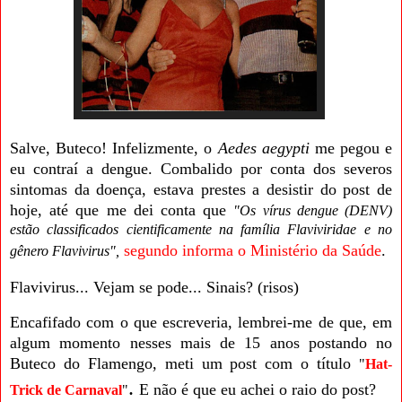
Salve, Buteco! Infelizmente, o
Aedes aegypti
me pegou e
eu contraí a dengue. Combalido por conta dos severos
sintomas da doença, estava prestes a desistir do post de
hoje, até que me dei conta que
"Os
vírus dengue (DENV)
estão classificados cientificamente na família Flaviviridae e no
segundo informa o Ministério da Saúde
.
gênero
Flavivirus
",
Flavivirus... Vejam se pode... Sinais? (risos)
Encafifado com o que escreveria, lembrei-me de que, em
algum momento nesses mais de 15 anos postando no
Buteco do Flamengo, meti um post com o título
"
Hat-
.
E não é que eu achei o raio do post?
Trick de Carnaval
"