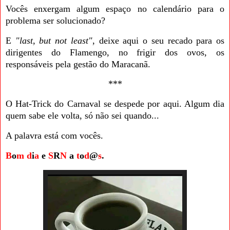
Vocês enxergam algum espaço no calendário para o
problema ser solucionado?
E
"last, but not least"
, deixe aqui o seu recado para os
dirigentes do Flamengo, no frigir dos ovos, os
responsáveis pela gestão do Maracanã.
***
O Hat-Trick do Carnaval se despede por aqui. Algum dia
quem sabe ele volta, só não sei quando...
A palavra está com vocês.
B
o
m
d
i
a
e
S
R
N
a
t
o
d
@
s
.