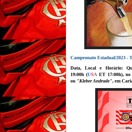
Campeonato Estadual/2023 - 
Data, Local e Horário: Qu
19:00h
(
U
S
A
ET 17:00h)
,
no
ou
"Kleber Andrade"
, em Cari