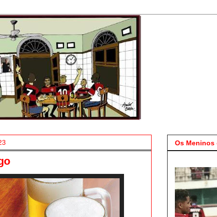
23
Os Meninos 
go