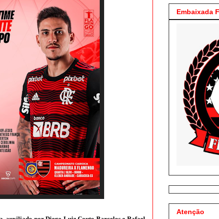
Embaixada F
Atenção
, auxiliado por Diego Luiz Couto Barcelos e Rafael