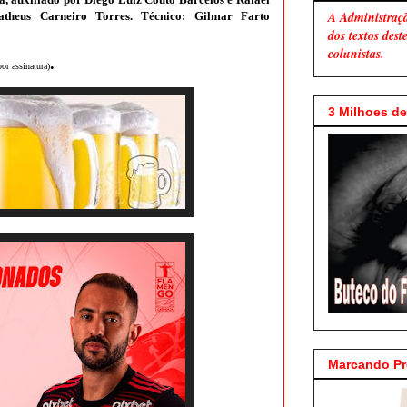
A Administraç
theus Carneiro Torres. Técnico: Gilmar Farto
dos textos des
colunistas.
.
or assinatura)
3 Milhoes de 
Marcando P