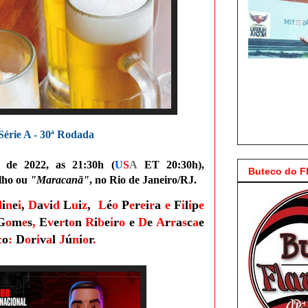
Série A - 30ª Rodada
 de 2022, as 21:30h (
U
S
A
ET 20:30h)
,
Buteco do 
ilho ou
"Maracanã"
, no Rio de Janeiro/RJ.
d
i
n
e
i
,
D
a
v
i
d
L
u
i
z
,
L
é
o
P
e
r
e
i
r
a
e
F
i
l
i
p
e
G
o
m
e
s
,
E
v
e
r
t
o
n
R
i
b
e
i
r
o
e
D
e
A
r
r
a
s
c
a
e
c
o
:
D
o
r
i
v
a
l
J
ú
n
i
o
r
.