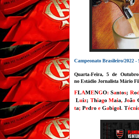
Campeonato Brasileiro/2022 - 
Quarta-Feira, 5 de Outubro
no
Estádio Jornalista Mário F
F
L
A
M
E
N
G
O
:
S
a
n
t
o
s
;
R
o
L
u
i
z
;
T
h
i
a
g
o
M
a
i
a
,
J
o
ã
o
t
a
;
P
e
d
r
o
e
G
a
b
i
g
o
l
.
T
é
c
n
i