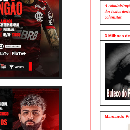
A Administraç
dos textos des
colunistas.
3 Milhoes de 
Marcando P