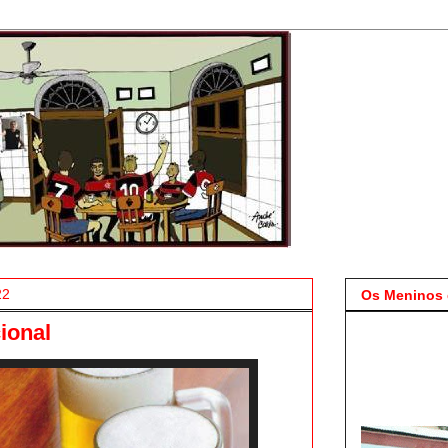
22
Os Meninos 
ional