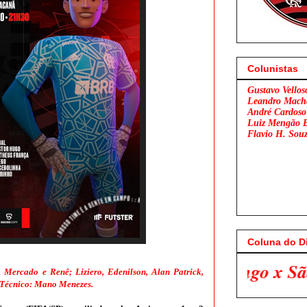
Colunistas
Gustavo Vellos
Leandro Mach
André Cardoso
Luiz Mengão 
Flavio H. Sou
Coluna do D
Flamengo x São Paulo. Venha Par
o, Mercado e Renê; Liziero, Edenilson, Alan Patrick,
 Técnico: Mano Menezes.