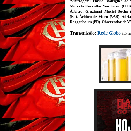
Arbitragem:
Flávio Rodrigues de 
Marcelo Carvalho Van Gasse
(FIF
Árbitro: Grazianni Maciel Rocha (
(RJ).
Árbitro de Vídeo (VAR): Adria
Roggenbaum (PR
). Observador de V
Transmissão:
Rede Globo
(rede ab