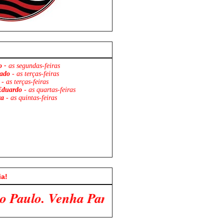
o -
as segundas-feiras
ado
- as terças-feiras
- as terças-feiras
Eduardo
- as quartas-feiras
za
- as quintas-feiras
ia!
ticipar Conosco!