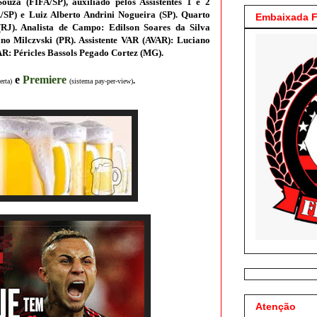
Souza (FIFA/S
P
)
, auxiliado pelos Assistentes 1 e 2
A/SP
) e Luiz Alberto Andrini Nogueira (S
P
)
.
Quarto
Embaixada F
RJ). Analista de Campo: Edilson Soares da Silva
no Milczvski (PR). Assistente VAR (AVAR): Luciano
AR: Péricles Bassols Pegado Cortez (MG).
e
Premiere
.
erta)
(sistema pay-per-view
)
Atenção