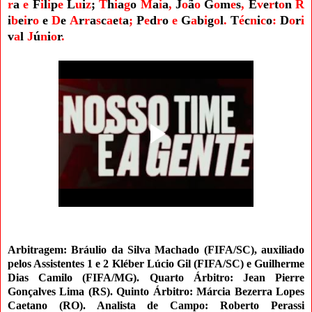
r
a
e
F
i
l
i
p
e
L
u
i
z
;
T
h
i
a
g
o
M
a
i
a
,
J
o
ã
o
G
o
m
e
s
,
E
v
e
r
t
o
n
R
i
b
e
i
r
o
e
D
e
A
r
r
a
s
c
a
e
t
a
;
P
e
d
r
o
e
G
a
b
i
g
o
l
.
T
é
c
n
i
c
o
:
D
o
r
i
v
a
l
J
ú
n
i
o
r
.
Arbitragem:
Bráulio da Silva Machado (FIFA/SC)
, auxiliado
pelos Assistentes 1 e 2 Kléber Lúcio Gil
(FIFA/SC) e Guilherme
Dias Camilo (FIFA/MG)
.
Quarto Árbitro: Jean Pierre
Gonçalves Lima (RS). Quinto Árbitro: Márcia Bezerra Lopes
Caetano (RO). Analista de Campo: Roberto Perassi