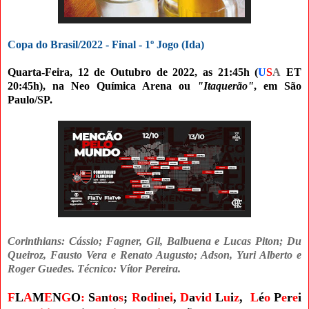
Copa do Brasil/2022 - Final - 1º Jogo (Ida)
Quarta-Feira, 12 de Outubro de 2022, as 21:45h (
U
S
A
ET
20:45h), na Neo Química Arena
ou
"Itaquerão"
, em São
Paulo/SP.
Corinthians: Cássio; Fagner, Gil, Balbuena e Lucas Piton; Du
Queiroz, Fausto Vera e Renato Augusto; Adson, Yuri Alberto e
Roger Guedes
. Técnico: Vítor Pereira.
F
L
A
M
E
N
G
O
:
S
a
n
t
o
s
;
R
o
d
i
n
e
i
,
D
a
v
i
d
L
u
i
z
,
L
é
o
P
e
r
e
i