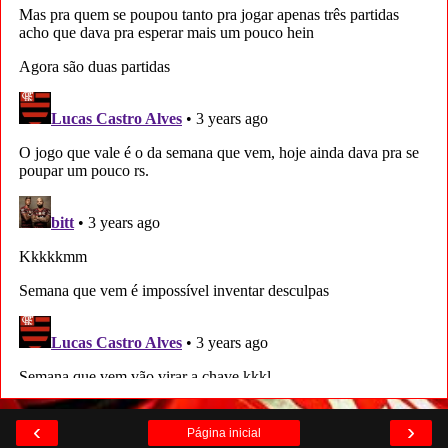
‹
›
Página inicial