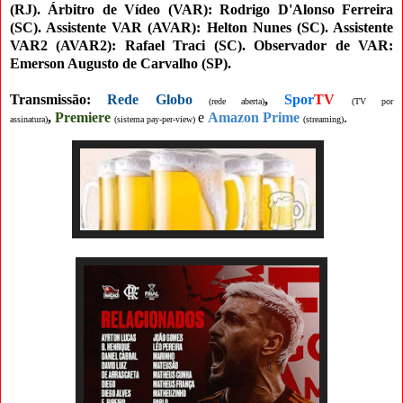
(RJ).
Árbitro de Vídeo (VAR): Rodrigo D'Alonso Ferreira
(SC). Assistente VAR (AVAR): Helton Nunes (SC
). Assistente
VAR2 (AVAR2): Rafael Traci (SC). Observador de VAR:
Emerson Augusto de Carvalho (SP).
Transmissão:
Rede Globo
,
Spor
TV
(rede aberta)
(TV por
,
Premiere
e
Amazon Prime
.
assinatura)
(sistema pay-per-view
)
(streaming)