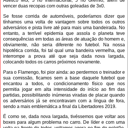
Atlético MG, 3 no Internacional, 5 no Grêmio, além de
vencer duas recopas com outras goleadas de 3x0.
Se fosse corrida de automóveis, poderíamos dizer que
tínhamos uma volta de vantagem sobre todos os outros
adversários e pista livre até para mais uma bandeirada. No
entanto, a terrível epidemia que assola o planeta teve
consequências em todas as áreas de atuação do homem e,
obviamente, não seria diferente no futebol. Na nossa
hipotética corrida, foi tal qual uma bandeira vermelha, que
interrompe a prova até que seja dada nova largada,
colocando todos os carros próximos novamente.
Para o Flamengo, foi pior ainda: ao perdermos o treinador e
sua comissão, ficamos sem a base daquele futebol que
encantou a todos, o condicionamento físico que nos
permitia jogar em alta intensidade do início ao fim das
partidas, possibilitando inúmeras viradas de placar quando
os adversários já se encontravam com a língua de fora,
sendo a mais emblemática a final da Libertadores 2019.
É como se, dada nova largada, tivéssemos que voltar aos
boxes para algum problema no carro. De líder e com uma
volta na frente de todos, voltamos agora no fim do pelotão.