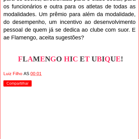
os funcionários e outra para os atletas de todas as
modalidades. Um prêmio para além da modalidade,
do desempenho, um incentivo ao desenvolvimento
pessoal de quem já se dedica ao clube com suor. E
ae Flamengo, aceita sugestões?
F
L
A
M
E
N
G
O
H
I
C
E
T
U
B
I
Q
U
E
!
Luiz Filho
AS
00:01
Compartilhar