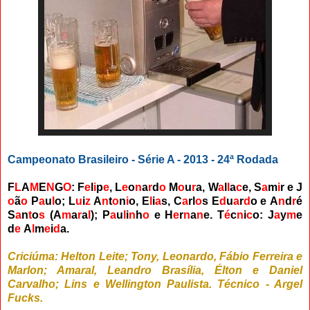
Campeonato Brasileiro - Série A - 2013 - 24ª Rodada
F
L
A
M
E
N
G
O
: F
e
l
i
p
e
,
L
e
o
n
a
r
d
o
M
o
u
r
a,
W
a
l
l
a
c
e,
S
a
m
i
r
e
J
o
ã
o
P
a
u
l
o
;
L
u
i
z
A
n
t
o
n
i
o
,
E
l
i
a
s,
C
a
rl
o
s E
d
u
a
r
d
o e
A
n
d
r
é
S
a
n
t
o
s
(
A
m
a
r
a
l
)
;
P
a
u
l
i
n
h
o
e
H
e
r
n
a
n
e
. T
é
c
n
i
c
o: J
a
y
m
e
d
e
A
l
m
e
i
d
a.
Criciúma: Helton Leite; Tony, Leonardo, Fábio Ferreira e
Marlon; Amaral, Leandro Brasília, Élton e Daniel
Carvalho; Lins e Wellington Paulista. Técnico - Argel
Fucks.