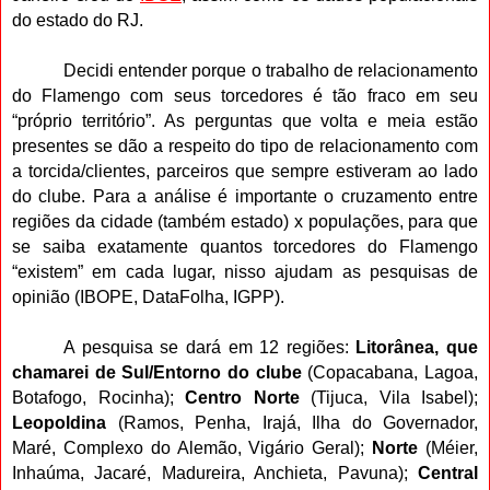
do estado do RJ.
Decidi entender porque o trabalho de relacionamento
do Flamengo com seus torcedores é tão fraco em seu
“próprio território”. As perguntas que volta e meia estão
presentes se dão a respeito do tipo de relacionamento com
a torcida/clientes, parceiros que sempre estiveram ao lado
do clube. Para a análise é importante o cruzamento entre
regiões da cidade (também estado) x populações, para que
se saiba exatamente quantos torcedores do Flamengo
“existem” em cada lugar, nisso ajudam as pesquisas de
opinião (IBOPE, DataFolha, IGPP).
A pesquisa se dará em 12 regiões:
Litorânea, que
chamarei de Sul/Entorno do clube
(Copacabana, Lagoa,
Botafogo, Rocinha);
Centro Norte
(Tijuca, Vila Isabel);
Leopoldina
(Ramos, Penha, Irajá, Ilha do Governador,
Maré, Complexo do Alemão, Vigário Geral);
Norte
(Méier,
Inhaúma, Jacaré, Madureira, Anchieta, Pavuna);
Central