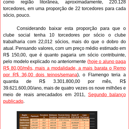
como região litorânea, aproximadamente, 220.128
torcedores, em uma proporção de 22 torcedores para cada
sócio, pouco.
Considerando baixar esta proporção para que o
clube social tenha 10 torcedores por sócio o clube
trabalharia com 22,012 sócios, mais do que o dobro do
atual. Pensando valores, com um preço médio estimado em
R$ 150,00, que é quanto pagaria um sócio contribuinte,
pelo modelo explicado no anteriormente
(
hoje o aluno paga
R$ 80,00/mês, mais a modalidade, a mais barata o Remo
por R$ 36,00 dois teinos/semana
), o Flamengo teria a
quantia de R$ 3.301.800,00 por mês, R$
39.621.600,00/ano, mais de quatro vezes os nove milhões e
meio de reais arrecadados em 2011,
Segundo balanço
publicado
.