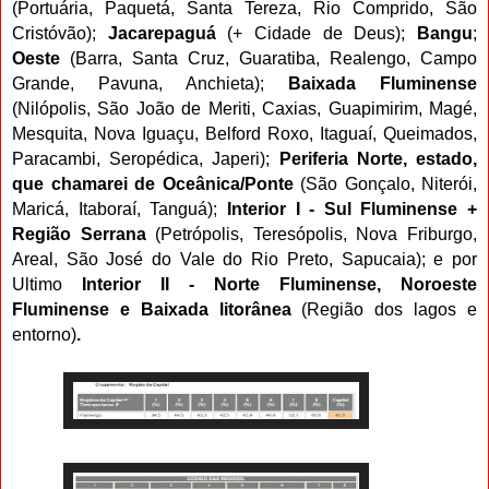
(Portuária, Paquetá, Santa Tereza, Rio Comprido, São
Cristóvão);
Jacarepaguá
(+ Cidade de Deus);
Bangu
;
Oeste
(Barra, Santa Cruz, Guaratiba, Realengo, Campo
Grande, Pavuna, Anchieta);
Baixada Fluminense
(Nilópolis, São João de Meriti, Caxias, Guapimirim, Magé,
Mesquita, Nova Iguaçu, Belford Roxo, Itaguaí, Queimados,
Paracambi, Seropédica, Japeri);
Periferia Norte, estado,
que chamarei de Oceânica/Ponte
(São Gonçalo, Niterói,
Maricá, Itaboraí, Tanguá);
Interior I - Sul Fluminense +
Região Serrana
(Petrópolis, Teresópolis, Nova Friburgo,
Areal, São José do Vale do Rio Preto, Sapucaia); e por
Ultimo
Interior II - Norte Fluminense, Noroeste
Fluminense e Baixada litorânea
(Região dos lagos e
entorno)
.