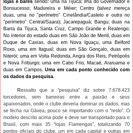
lojas e bares
sendo: uma na Tijuca; Ilha do Governador e
Bonsucesso; Madureira e Méier; Centro (talvez mereça
duas, uma no "perímetro" Cinelândia/Castelo e outra no
"perímetro" Central/Saara); Jacarepaguá; Bangu; duas na
Barra da Tijuca, Santa Cruz, Campo Grande e Realengo;
No interior do estado duas em São João de Meriti, duas em
Duque de Caxias, duas em Nova Iguaçu, uma Belford
Roxo, uma em Itaguaí; duas em São Gonçalo, duas em
Niterói; uma em Volta Redonda, Angra dos Reis, Petrópolis
e Nova Friburgo; uma em Cabo Frio, Macaé, Araruama e
duas em Campos.
Uma em cada ponto conhecido com
os dados da pesquisa
.
R
essalto que a “pesquisa” diz sobre 7.678.423
torcedores, sem barreiras entre a paixão e seus
apaixonados, onde o clube deveria dominar os dados, mas
se fecha na Gávea, pouco se importando com o “resto”. O
modelo descrito acima pode e deve ser transportado para o
Brasil, com mais 35 “lojas Flamengas”, totalizando 70
pontos oficiais do clube, um em cada capital e outras em