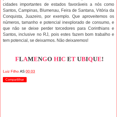
cidades importantes de estados favoráveis a nós como
Santos, Campinas, Blumenau, Feira de Santana, Vitória da
Conquista, Juazeiro, por exemplo. Que aproveitemos os
números, tamanho e potencial inexplorado de consumo, e
que não se deixe perder torcedores para Corinthians e
Santos, inclusive no RJ, pois estes fazem bom trabalho e
tem potencial, se deixarmos. Não deixaremos!
F
L
A
M
E
N
G
O
H
I
C
E
T
U
B
I
Q
U
E
!
Luiz Filho
AS
00:03
Compartilhar