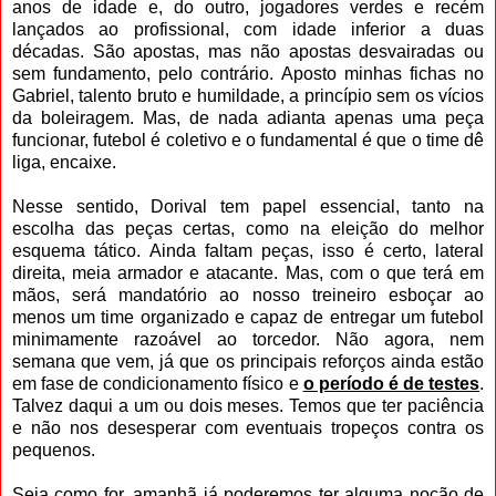
anos de idade e, do outro, jogadores verdes e recém
lançados ao profissional, com idade inferior a duas
décadas. São apostas, mas não apostas desvairadas ou
sem fundamento, pelo contrário. Aposto minhas fichas no
Gabriel, talento bruto e humildade, a princípio sem os vícios
da boleiragem. Mas, de nada adianta apenas uma peça
funcionar, futebol é coletivo e o fundamental é que o time dê
liga, encaixe.
Nesse sentido, Dorival tem papel essencial, tanto na
escolha das peças certas, como na eleição do melhor
esquema tático. Ainda faltam peças, isso é certo, lateral
direita, meia armador e atacante. Mas, com o que terá em
mãos, será mandatório ao nosso treineiro esboçar ao
menos um time organizado e capaz de entregar um futebol
minimamente razoável ao torcedor. Não agora, nem
semana que vem, já que os principais reforços ainda estão
em fase de condicionamento físico e
o período é de testes
.
Talvez daqui a um ou dois meses. Temos que ter paciência
e não nos desesperar com eventuais tropeços contra os
pequenos.
Seja como for, amanhã já poderemos ter alguma noção de