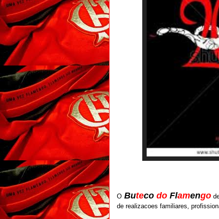
Bu
te
co
do
Fl
am
en
go
O
de
de realizacoes familiares, profissi