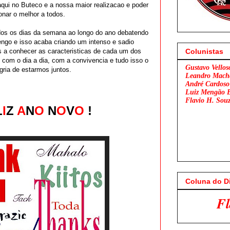
ui no Buteco e a nossa maior realizacao e poder
onar o melhor a todos.
dos os dias da semana ao longo do ano debatendo
ngo e isso acaba criando um intenso e sadio
 a conhecer as caracteristicas de cada um dos
Colunistas
 com o dia a dia, com a convivencia e tudo isso o
Gustavo Vellos
gria de estarmos juntos.
Leandro Mach
André Cardoso
Luiz Mengão 
Flavio H. Sou
L
I
Z
A
N
O
N
O
V
O
!
Coluna do D
Flamengo x Sã