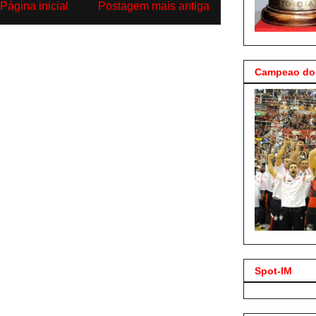
Página inicial
Postagem mais antiga
Campeao do 
Spot-IM