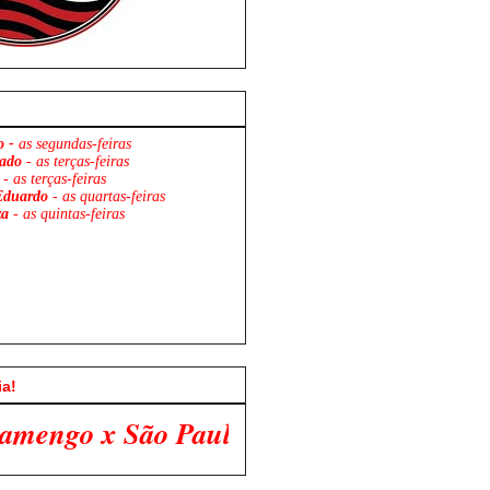
o -
as segundas-feiras
ado
- as terças-feiras
- as terças-feiras
Eduardo
- as quartas-feiras
za
- as quintas-feiras
ia!
o Paulo. Venha Participar Conosco!