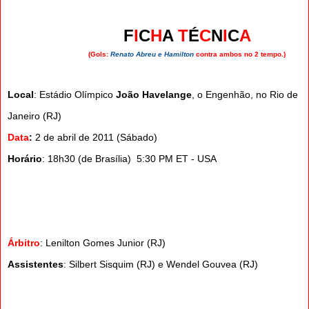
F
I
C
H
A
T
É
C
N
I
C
A
(Gols:
Renato Abreu e Hamilton
contra ambos no 2 tempo.)
Local
: Estádio Olímpico
João Havelange
, o Engenhão, no Rio de
Janeiro (RJ)
Data
:
2 de abril de 2011 (Sábado)
Horário
: 18h30 (de Brasília) 5:30 PM ET - USA
Árbitro
: Lenilton Gomes Junior (RJ)
Assistentes
: Silbert Sisquim (RJ) e Wendel Gouvea (RJ)