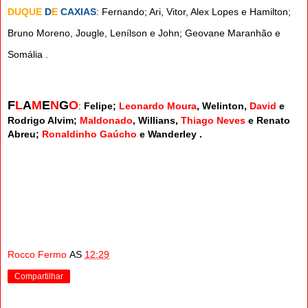
DUQUE
D
E
CAXIAS
: Fernando; Ari, Vitor, Alex Lopes e Hamilton;
Bruno Moreno, Jougle, Lenílson e John; Geovane Maranhão e
Somália .
F
L
A
M
E
N
G
O
:
Felipe;
Leonardo Moura
, Welinton,
David
e
Rodrigo Alvim;
Maldonado
, Willians,
Thiago Neves
e Renato
Abreu;
Ronaldinho Gaúcho
e Wanderley .
Rocco Fermo
AS
12:29
Compartilhar