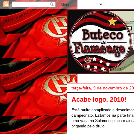
terça-feira, 9 de novembro de 2
Acabe logo, 2010!
Está muito complicado e desanimado
campeonato. Estamos na parte final 
uma vaga na Sulameriquinha e aind
brigando pelo título.