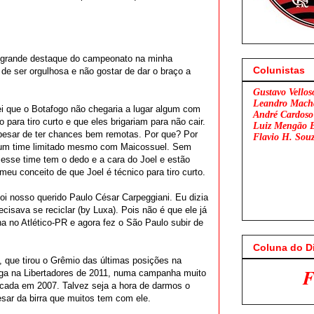
a, grande destaque do campeonato na minha
Colunistas
de ser orgulhosa e não gostar de dar o braço a
Gustavo Vellos
Leandro Mach
i que o Botafogo não chegaria a lugar algum com
André Cardoso
 para tiro curto e que eles brigariam para não cair.
Luiz Mengão 
 apesar de ter chances bem remotas. Por que? Por
Flavio H. Sou
a um time limitado mesmo com Maicossuel. Sem
, esse time tem o dedo e a cara do Joel e estão
eu conceito de que Joel é técnico para tiro curto.
oi nosso querido Paulo César Carpeggiani. Eu dizia
cisava se reciclar (by Luxa). Pois não é que ele já
 no Atlético-PR e agora fez o São Paulo subir de
Coluna do D
, que tirou o Grêmio das últimas posições na
Flamengo x São P
vaga na Libertadores de 2011, numa campanha muito
cada em 2007. Talvez seja a hora de darmos o
sar da birra que muitos tem com ele.