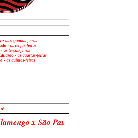
o -
as segundas-feiras
ado
- as terças-feiras
- as terças-feiras
Eduardo
- as quartas-feiras
za
- as quintas-feiras
ia!
aulo. Venha Participar Conosco!