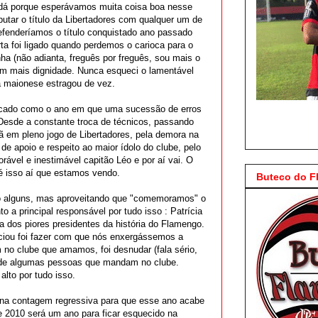
dá porque esperávamos muita coisa boa nesse
tar o título da Libertadores com qualquer um de
efenderíamos o título conquistado ano passado
ta foi ligado quando perdemos o carioca para o
nha (não adianta, freguês por freguês, sou mais o
m mais dignidade. Nunca esqueci o lamentável
 a maionese estragou de vez.
rcado como o ano em que uma sucessão de erros
Desde a constante troca de técnicos, passando
 em pleno jogo de Libertadores, pela demora na
 de apoio e respeito ao maior ídolo do clube, pelo
rável e inestimável capitão Léo e por aí vai. O
é isso aí que estamos vendo.
Buteco do 
ão alguns, mas aproveitando que "comemoramos" o
 a principal responsável por tudo isso : Patrícia
ta dos piores presidentes da história do Flamengo.
iciou foi fazer com que nós enxergássemos a
 no clube que amamos, foi desnudar (fala sério,
ter de algumas pessoas que mandam no clube.
lto por tudo isso.
 na contagem regressiva para que esse ano acabe
e 2010 será um ano para ficar esquecido na