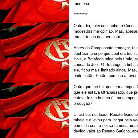
memória.
*********
Outro dia, falei aqui sobre o Conc
modestíssima opinião. Mas, apesar 
torcer, tenho que ser justa...
Antes do Campeonato começar, fale
Joel Santana porque Joel era técnico
Hoje, o Botafogo briga pelo título,
causa do Joel. O Botafogo já tinh
ele, ficou mais limitado ainda. Mas
onde estão. Então, começo a rever m
Outro que me fez queimar a língua f
que ele estava ultrapassado, que pre
estava fazendo uma ótima campanha
produção?
E last but not least, Renato Gaúcho
tabela e o levou para brigar pela 
parecida com a nossa famosa arran
devido valor ao Renato Gaúcho, ape