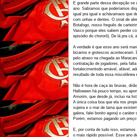
E grande parte dessa decepção se 
ano. Sabíamos que poderíamos dispu
igual pra igual e achávamaos que d
com unhas e dentes. O sinal de aler
Botafogo, nosso freguês de carteiri
Vasco porque eles sabem perder co
episódio do chororô). De lá pra cá,
A verdade é que esse ano será ma
bizarros e grotescos aconteceram. 
pelo atraso na chegada ao Maracanã
contratação de jogadores, pela falta
fortalecimentodo amável, afável, ado
resultado de toda essa miscelânea 
Não é hora de caça às bruxas, dir
Halloween há pouco tempo, eu aponto
Amorim, que desde já, incluo na lis
A única coisa boa que ela nos prop
sujeira e o mar de lama que existem
galera, falei bonito agora) o cará
Porém, estamos pagando um preço a
E, por conta de tudo isso, estamos
o mais rápido possível. Esse ano d