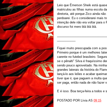
Leio que Émerson Sheik está quase 
matriculou as filhas numa escola da
diretoria, até porque Zico ainda nã
perdoarei. Eu o considerarei mais t
intenção dele não era voltar para o
discurso foi mero blá blá blá.
_____________________________
___________
Fiquei muito preocupada com a poss
Primeiro porque é um melhores late
carente no futebol brasileiro. Segun
se o pênalti" Silva é fraquíssimo 
sendo pouco aproveitado. Na minha 
grandes laterais da história do Fl
lançá-lo aos leões e acabar queim
tiver que ir, que paguem a multa que
ser paga, então nada de não fazer v
E é isso. Boa terça-feira a todos e
POSTADO POR
Lívia
AS
09:15