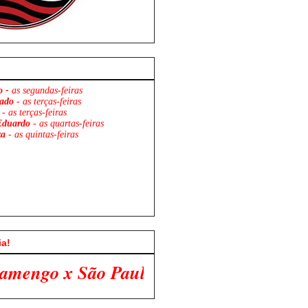
o -
as segundas-feiras
ado
- as terças-feiras
- as terças-feiras
Eduardo
- as quartas-feiras
za
- as quintas-feiras
ia!
aulo. Venha Participar Conosco!