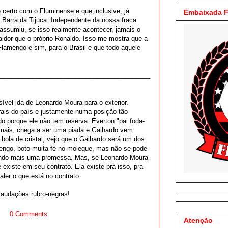
certo com o Fluminense e que,inclusive, já
Embaixada F
 Barra da Tijuca. Independente da nossa fraca
o assumiu, se isso realmente acontecer, jamais o
raidor que o próprio Ronaldo. Isso me mostra que a
 Flamengo e sim, para o Brasil e que todo aquele
___________________________________________
ível ida de Leonardo Moura para o exterior.
rais do país e justamente numa posição tão
do porque ele não tem reserva. Éverton "pai foda-
demais, chega a ser uma piada e Galhardo vem
bola de cristal, vejo que o Galhardo será um dos
amengo, boto muita fé no moleque, mas não se pode
ando mais uma promessa. Mas, se Leonardo Moura
 existe em seu contrato. Ela existe pra isso, pra
aler o que está no contrato.
 saudações rubro-negras!
0 Comments
Atenção