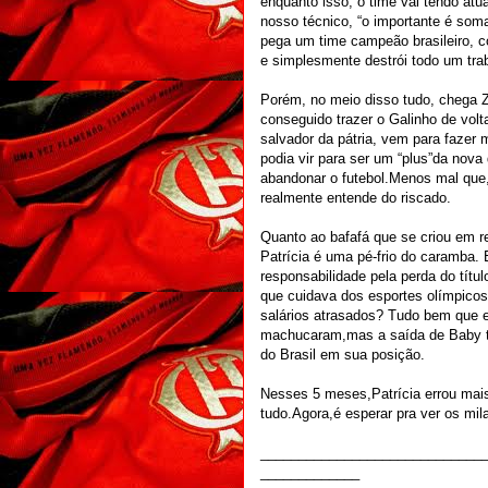
enquanto isso, o time vai tendo atu
nosso técnico, “o importante é som
pega um time campeão brasileiro, 
e simplesmente destrói todo um tra
Porém, no meio disso tudo, chega Zi
conseguido trazer o Galinho de vol
salvador da pátria, vem para fazer 
podia vir para ser um “plus”da nova 
abandonar o futebol.Menos mal que
realmente entende do riscado.
Quanto ao bafafá que se criou em re
Patrícia é uma pé-frio do caramba.
responsabilidade pela perda do títul
que cuidava dos esportes olímpicos
salários atrasados? Tudo bem que e
machucaram,mas a saída de Baby t
do Brasil em sua posição.
Nesses 5 meses,Patrícia errou mais
tudo.Agora,é esperar pra ver os mila
_____________________________
_____________