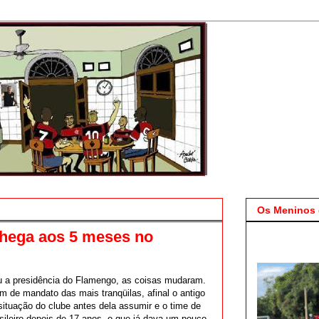
Os Meninos 
chega aos 5 meses no
 a presidência do Flamengo, as coisas mudaram.
m de mandato das mais tranqüilas, afinal o antigo
 situação do clube antes dela assumir e o time de
sileiro depois de 17 anos, o que já dava um pouco