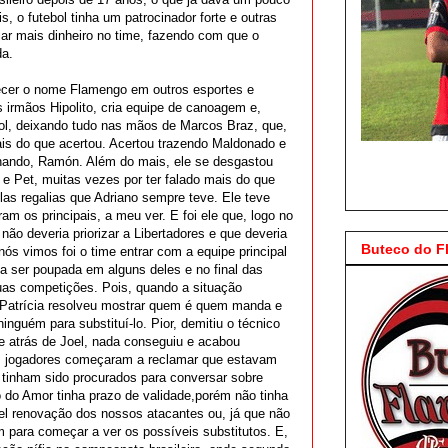
, o futebol tinha um patrocinador forte e outras
r mais dinheiro no time, fazendo com que o
da.
alecer o nome Flamengo em outros esportes e
 irmãos Hipolito, cria equipe de canoagem e,
ol, deixando tudo nas mãos de Marcos Braz, que,
is do que acertou. Acertou trazendo Maldonado e
rnando, Ramón. Além do mais, ele se desgastou
 e Pet, muitas vezes por ter falado mais do que
elas regalias que Adriano sempre teve. Ele teve
m os principais, a meu ver. E foi ele que, logo no
não deveria priorizar a Libertadores e que deveria
Buteco do 
nós vimos foi o time entrar com a equipe principal
ia ser poupada em alguns deles e no final das
uas competições. Pois, quando a situação
 Patrícia resolveu mostrar quem é quem manda e
inguém para substituí-lo. Pior, demitiu o técnico
e atrás de Joel, nada conseguiu e acabou
os jogadores começaram a reclamar que estavam
tinham sido procurados para conversar sobre
do Amor tinha prazo de validade,porém não tinha
el renovação dos nossos atacantes ou, já que não
m para começar a ver os possíveis substitutos. E,