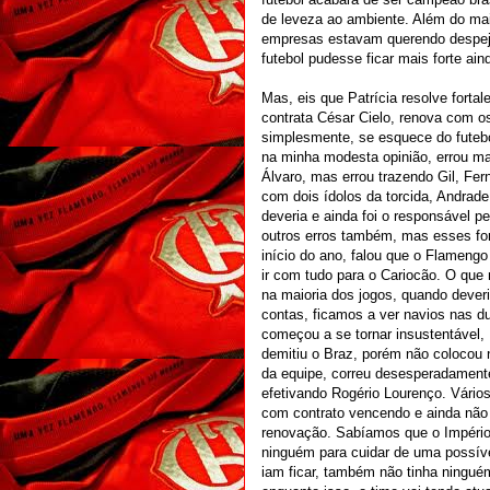
de leveza ao ambiente. Além do mais
empresas estavam querendo despeja
futebol pudesse ficar mais forte ain
Mas, eis que Patrícia resolve fort
contrata César Cielo, renova com os
simplesmente, se esquece do futeb
na minha modesta opinião, errou ma
Álvaro, mas errou trazendo Gil, Fe
com dois ídolos da torcida, Andrade
deveria e ainda foi o responsável p
outros erros também, mas esses fora
início do ano, falou que o Flamengo 
ir com tudo para o Cariocão. O que 
na maioria dos jogos, quando dever
contas, ficamos a ver navios nas d
começou a se tornar insustentável,
demitiu o Braz, porém não colocou n
da equipe, correu desesperadament
efetivando Rogério Lourenço. Vári
com contrato vencendo e ainda não 
renovação. Sabíamos que o Império 
ninguém para cuidar de uma possív
iam ficar, também não tinha ningué