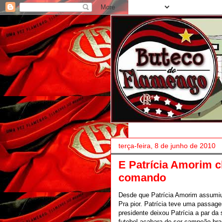
terça-feira, 8 de junho de 2010
E Patrícia Amorim 
comando
Desde que Patrícia Amorim assumiu
Pra pior. Patrícia teve uma passage
presidente deixou Patrícia a par da
futebol acabara de ser campeão bra