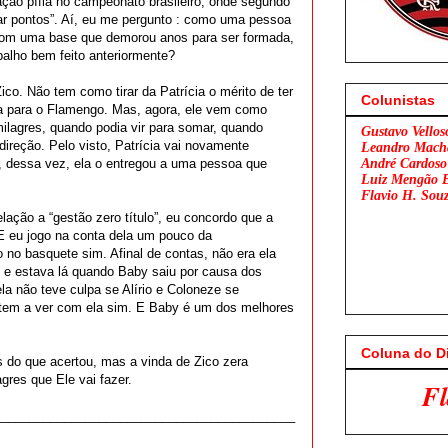
ação pífia no campeonato brasileiro, onde segundo
ar pontos”. Aí, eu me pergunto : como uma pessoa
com uma base que demorou anos para ser formada,
balho bem feito anteriormente?
co. Não tem como tirar da Patrícia o mérito de ter
Colunistas
ta para o Flamengo. Mas, agora, ele vem como
milagres, quando podia vir para somar, quando
Gustavo Vellos
direção. Pelo visto, Patrícia vai novamente
Leandro Mach
, dessa vez, ela o entregou a uma pessoa que
André Cardoso
Luiz Mengão 
Flavio H. Sou
lação a “gestão zero título”, eu concordo que a
 E eu jogo na conta dela um pouco da
o no basquete sim. Afinal de contas, não era ela
 e estava lá quando Baby saiu por causa dos
la não teve culpa se Alírio e Coloneze se
em a ver com ela sim. E Baby é um dos melhores
Coluna do D
 do que acertou, mas a vinda de Zico zera
gres que Ele vai fazer.
Flamengo x São P
___________________________________________