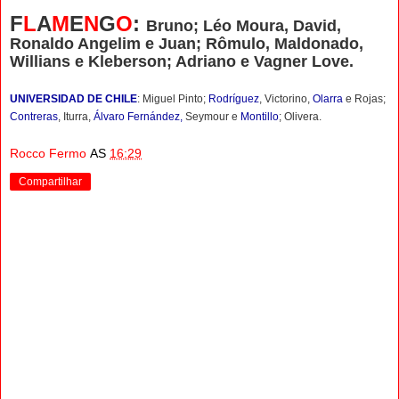
F
L
A
M
E
N
G
O
:
Bruno; Léo Moura, David,
Ronaldo Angelim e Juan; Rômulo, Maldonado,
Willians e Kleberson; Adriano e Vagner Love.
UNIVERSIDAD DE CHILE
: Miguel Pinto;
Rodríguez
, Victorino,
Olarra
e Rojas;
Contreras
, Iturra,
Álvaro Fernández,
Seymour e
Montillo
; Olivera.
Rocco Fermo
AS
16:29
Compartilhar