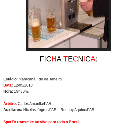
F
I
C
H
A
T
E
C
N
I
C
A
:
Estádio:
Maracanã, Rio de Janeiro.
Data
:
12/05/2010
Hora:
19h30m.
Árbitro:
Carlos Amarilla/PAR
Auxiliares:
Nicolás Yegros/PAR e Rodney Aquino/PAR.
SporTV transmite ao vivo para todo o Brasil.