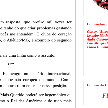
m resposta, que prefiro mil vezes ter
Colunistas
ue tenho do que criar problemas gastando
Gustavo Vellos
vocês me entendem. O clube do coração
Leandro Mach
ão, o Atlético/MG, é exemplo do segundo
André Cardoso
Luiz Mengão 
Flavio H. Sou
 mais uma linha como o assunto.
***
 Flamengo no cenário internacional,
or clube não europeu do mundo. Como
Coluna do D
m e outro ruim em estar nessa posição.
Flamengo x São Pau
 Mais Querido poderá ser hegemônico ou
mo o Rei das Américas e de tudo mais