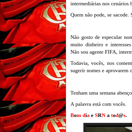
intermediárias nos cenários b
Quem não pode, se sacode. 
Não gosto de especular nom
muito dinheiro e interesse
Não sou agente FIFA, interm
Todavia, vocês, nos coment
sugerir nomes e aprovarem o
Tenham uma semana abençoad
A palavra está com vocês.
B
o
m
d
i
a
e
S
R
N
a
t
o
d
@
s
.