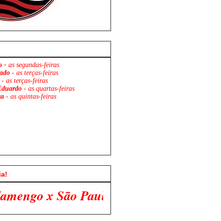
o -
as segundas-feiras
ado
- as terças-feiras
- as terças-feiras
Eduardo
- as quartas-feiras
za
- as quintas-feiras
ia!
lo. Venha Participar Conosco!