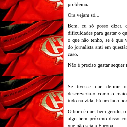
problema.
Ora vejam só...
Bem, eu só posso dizer, e
dificuldades para gastar o q
o que não tenho, se é que 
do jornalista anti em quest
caso.
Não é preciso gastar sequer
Se tivesse que definir o
descreveria-o como o mai
tudo na vida, há um lado bo
O bom é que, bem gerido, o
algo bem próximo disso co
que não seja a Europa.