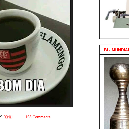
3.000 Posts !
BI - MUNDIA
AS
00:01
153 Comments