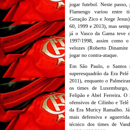
jogar futebol.
Neste passo, 
Flamengo variou entre ti
Geração Zico e Jorge Jesus) 
60, 1999 e 2013), mas semp
já o Vasco da Gama teve o 
1997/1998, assim como o 
velozes (Roberto Dinamite
jogar no contra-ataque.
Em São Paulo, o Santos 
superesquadrão da Era Pelé
2011), enquanto o Palmeira
os times de Luxemburgo, 
Felipão e Abel Ferreira. O 
ofensivos de Cilinho e Tel
da Era Muricy Ramalho.
Já
mais defensiva e aguerrid
técnico dos times de Van