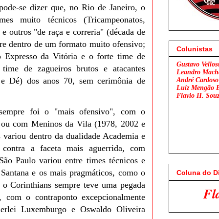
pode-se dizer que, no Rio de Janeiro, o
mes muito técnicos (Tricampeonatos,
e outros "de raça e correria" (década de
re dentro de um formato muito ofensivo;
Colunistas
Expresso da Vitória e o forte time de
Gustavo Vellos
time de zagueiros brutos e atacantes
Leandro Mach
 e Dé) dos anos 70, sem cerimônia de
André Cardoso
Luiz Mengão 
Flavio H. Sou
sempre foi o "mais ofensivo", com o
 ou com Meninos da Vila (1978, 2002 e
s variou dentro da dualidade Academia e
contra a faceta mais aguerrida, com
São Paulo variou entre times técnicos e
ê Santana e os mais pragmáticos, como o
Coluna do D
 o Corinthians sempre teve uma pegada
Flamengo x São Paul
a, com o contraponto excepcionalmente
derlei Luxemburgo e Oswaldo Oliveira