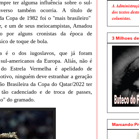
mpre ter alguma influência sobre o sul-
A Administraç
nverso também ocorria. A título de
dos textos des
da Copa de 1982 foi o "mais brasileiro"
colunistas.
r, e um de seus meiocampistas, Amadou
do por alguns cronistas da época de
3 Milhoes de 
sico de toque de bola.
 é o dos iugoslavos, que já foram
 sul-americanos da Europa. Aliás, não é
 do Estrela Vermelha é apelidado de
tivo, ninguém deve estranhar a geração
ão Brasileira da Copa do Qatar/2022 ter
 tão cadenciado e de troca de passes,
rno" do gramado.
Marcando P