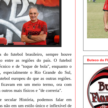
a do futebol brasileiro, sempre houve
go entre as regiões do país. O futebol
Buteco do 
écnico e de "toque de bola", enquanto o
l, especialmente o Rio Grande do Sul,
utebol europeu do que as outras regiões.
s ficavam em um meio termo, ora com
outros mais físicos e "de correria".
 secular História, podemos falar em
s não em um estilo único e inflexível de