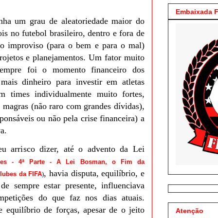
Embaixada F
nha um grau de aleatoriedade maior do
is no futebol brasileiro, dentro e fora de
o improviso (para o bem e para o mal)
rojetos e planejamentos. Um fator muito
 sempre foi o momento financeiro dos
mais dinheiro para investir em atletas
m times individualmente muito fortes,
s magras (não raro com grandes dívidas),
ponsáveis ou não pela crise financeira) a
a.
u arrisco dizer, até o advento da Lei
es - 4ª Parte - A Lei Bosman, o Fim da
, havia disputa, equilíbrio, e
Clubes da FIFA
)
de sempre estar presente, influenciava
petições do que faz nos dias atuais.
 equilíbrio de forças, apesar de o jeito
Atenção