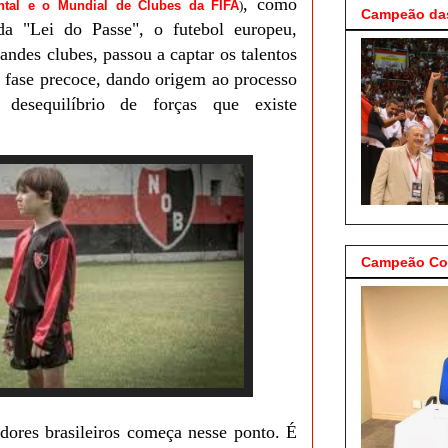
, como
ntal e o Mundial de Clubes da FIFA
)
Campeão das
da "Lei do Passe", o futebol europeu,
andes clubes, passou a captar os talentos
 fase precoce, dando origem ao processo
desequilíbrio de forças que existe
Campeão Cop
dores brasileiros começa nesse ponto. É