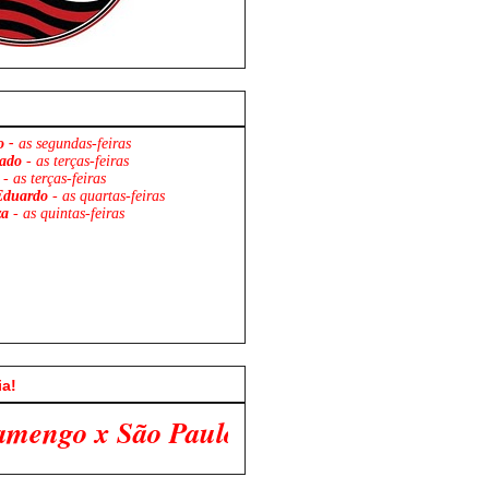
o -
as segundas-feiras
ado
- as terças-feiras
- as terças-feiras
Eduardo
- as quartas-feiras
za
- as quintas-feiras
ia!
o. Venha Participar Conosco!