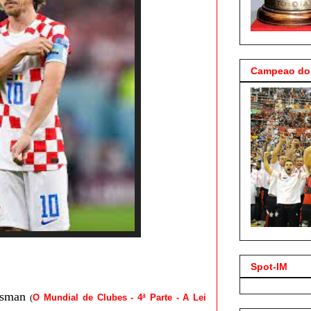
Campeao do 
Spot-IM
Bosman
(
O Mundial de Clubes - 4ª Parte - A Lei