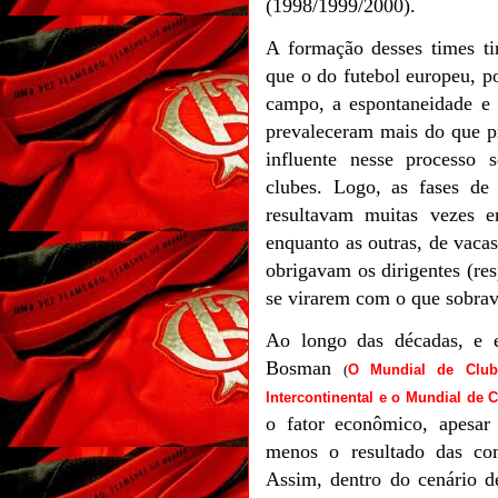
(1998/1999/2000).
A formação desses times ti
que o do futebol europeu, po
campo, a espontaneidade e 
prevaleceram mais do que p
influente nesse processo
clubes. Logo,
as fases de 
resultavam muitas vezes e
enquanto as outras, de vaca
obrigavam os dirigentes (res
se virarem com o que sobrav
Ao longo das décadas, e e
Bosman
(
O Mundial de Club
Intercontinental e o Mundial de 
o fator econômico, apesar 
menos o resultado das com
Assim, dentro do cenário de