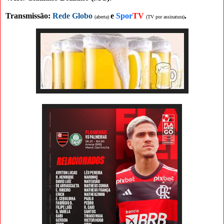
Transmissão:
Rede Globo
e
Spor
TV
.
(aberta)
(TV por assinatura)