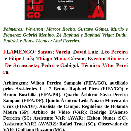
Palmeiras: Weverton; Marcos Rocha, Gustavo Gómez, Murilo e
Piquerez; Gabriel Menino, Zé Raphael e Raphael Veiga; Dudu,
Endrick e Rony. Técnico: Abel Ferreira.
F
L
A
M
E
N
G
O
:
S
a
n
t
o
s
;
V
a
r
e
l
a
,
D
a
v
i
d
L
u
i
z
,
L
é
o
P
e
r
e
i
r
a
e
F
i
l
i
p
e
L
u
í
s
;
T
h
i
a
g
o
M
a
i
a
,
G
é
r
s
o
n
,
E
v
e
r
t
o
n
R
i
b
e
i
r
o
e
D
e
A
r
r
a
s
c
a
e
t
a
;
P
e
d
r
o
e
G
a
b
i
g
o
l
.
T
é
c
n
i
c
o
:
V
í
t
o
r
P
e
r
e
i
r
a
.
Arbitragem:
Wilton Pereira Sampaio (FIFA/GO)
, auxiliado
pelos Assistentes 1 e 2 Bruno Raphael Pires
(FIFA/GO) e
Bruno Boschilia (FIFA/PR)
.
Quarto Árbitro: Sávio Pereira
Sampaio (FIFA/DF). Quinto Árbitro: Leila Naiara Moreira da
Cruz (FIFA/DF). Analista de Campo: Regildênia de Holanda
Moura (SP).
Árbitro de Vídeo (VAR): Rodrigo D'Alonso
Ferreira (SC) Assistente VAR (AVAR): Helton Nunes (SC
).
Assistente VAR2 (AVAR2): Rafael Traci (SC). Observador de
VAR: Giulliano Bozzano (MG).