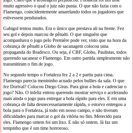
muito agressivo o qual o juiz não punia. O que não fazia com o
Flamengo, coincidentemente amarelando todos os jogadores que
estivessem pendurados.
Gabigol tentou muito. Era o único que prestava ali na frente. Fez
seu gol e depois marcou de pênalti. O que ninguém que
acompanhava o jogo pelo Première pode ver, visto que na hora da
cobrança de pênalti a Globo de sacanagem colocou uma
propaganda do Bradesco. Ou seja, é CBF, Globo, Paulistas, todos
querendo sacanear o Flamengo. Em outro partida simplesmente não
transmitiram o fim de jogo.
No segundo tempo o Fortaleza fez 2 a 2 e partiu para cima.
Flamengo parecia menininho acuado pelos bullies da sala. O que
fez Dorival? Colocou Diego Giras. Para girar a bola e cadenciar o
jogo? Não. O infeliz entrou querendo mostrar serviço e acelerando
mais ainda o jogo para entregar a bola rápido para eles. E em uma
cobrança de falta desnecessariamente rápida, o estorvo entregou a
bola para o Fortaleza, já todo em nosso campo, e não tiveram
dificuldades para marcar o gol da vitória no fim. Merecido para
eles. Flamengo ontem foi um lixo. E não só ontem. Já faz um
tempinho que é um time horroroso.