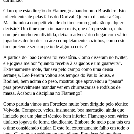
dormindo.
Claro que esta direção do Flamengo abandonou o Brasileiro. Isto
foi evidente até pelas falas do Dorival. Querem disputar a Copa.
Mas tirando a competitividade do time como ganharão qualquer
decisão? Um time que não marca mais, que não pressiona, entra
com pé murcho em dividida, deixa o adversário chegar com vários
jogadores dentro de sua área completamente sozinhos, como este
time pretende ser campeão de alguma coisa?
A partida do João Gomes foi vexatória. Como disseram no twitter,
ele jogava melhor "quando recebia 2 salgados e um guaravita".
Extremamente mole, flanava pelo campo como uma deusa
sertaneja. Leo Pereira voltou aos tempos do Paulo Sousa, e
Rodinei, bem acima do peso, mostrou que aproveitou a "pausa"
para provavelmente mandar ver em churrascarias e rodízios de
massa. Acabou a disciplina no Flamengo?
Como partida vimos um Forteleza muito bem dirigido pelo técnico
Vojvoda. Compacto, veloz, insinuante, boa marcação, ainda que
limitado por um plantel técnico bem inferior. Flamengo sem vários
titulares jogava de forma claudicante. Embora do meio para trás era
o time considerado titular. E este foi extremamente falho em todo o
jogo. Claro que a arbitragem prejudicou. Fortaleza foi um time