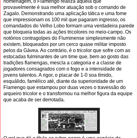
homenagem, o Flamengo realiza aquela que
provavelmente é sua melhor atuação sob o comando de
Zagalo. Demonstrando uma aplicação tática e uma fome
que impressionam os 100 mil que pagaram ingresso, os
comandados do Velho Lobo formam uma verdadeira parede
que bloqueia todas as ações tricolores no meio-campo. Os
notórios contragolpes do Fluminense simplesmente não
existem, bloqueados por um cerco quase militar imposto
pelos da Gávea. Ao contrário, é o tricolor que sofre com as
estocadas fulminantes de um time que, bem ao gosto das
tradições flamengas, mescla a categoria e a classe de
jogadores consagrados com o fogo e a intensidade de
jovens talentos. A rigor, o placar de 1-0 soa tímido,
esquálido, famélico até, diante da superioridade de um
Flamengo que estampou por duas vezes o travessão do
arqueiro tricolor e o transformou na melhor figura da equipe
que acaba de ser derrotada.