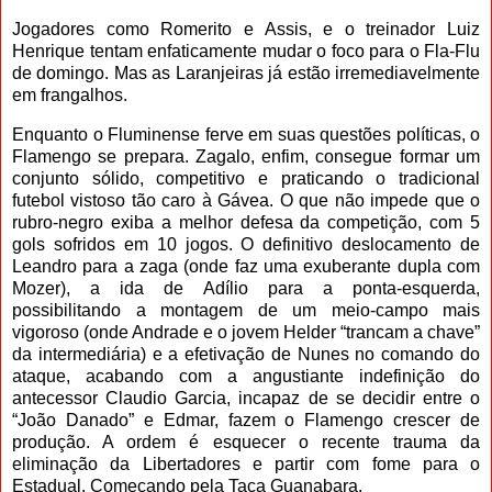
Jogadores como Romerito e Assis, e o treinador Luiz
Henrique tentam enfaticamente mudar o foco para o Fla-Flu
de domingo. Mas as Laranjeiras já estão irremediavelmente
em frangalhos.
Enquanto o Fluminense ferve em suas questões políticas, o
Flamengo se prepara. Zagalo, enfim, consegue formar um
conjunto sólido, competitivo e praticando o tradicional
futebol vistoso tão caro à Gávea. O que não impede que o
rubro-negro exiba a melhor defesa da competição, com 5
gols sofridos em 10 jogos. O definitivo deslocamento de
Leandro para a zaga (onde faz uma exuberante dupla com
Mozer), a ida de Adílio para a ponta-esquerda,
possibilitando a montagem de um meio-campo mais
vigoroso (onde Andrade e o jovem Helder “trancam a chave”
da intermediária) e a efetivação de Nunes no comando do
ataque, acabando com a angustiante indefinição do
antecessor Claudio Garcia, incapaz de se decidir entre o
“João Danado” e Edmar, fazem o Flamengo crescer de
produção. A ordem é esquecer o recente trauma da
eliminação da Libertadores e partir com fome para o
Estadual. Começando pela Taça Guanabara.