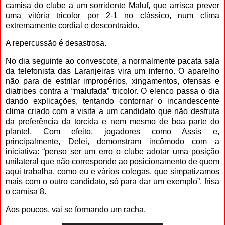
camisa do clube a um sorridente Maluf, que arrisca prever
uma vitória tricolor por 2-1 no clássico, num clima
extremamente cordial e descontraído.
A repercussão é desastrosa.
No dia seguinte ao convescote, a normalmente pacata sala
da telefonista das Laranjeiras vira um inferno. O aparelho
não para de estrilar impropérios, xingamentos, ofensas e
diatribes contra a “malufada” tricolor. O elenco passa o dia
dando explicações, tentando contornar o incandescente
clima criado com a visita a um candidato que não desfruta
da preferência da torcida e nem mesmo de boa parte do
plantel. Com efeito, jogadores como Assis e,
principalmente, Delei, demonstram incômodo com a
iniciativa: “penso ser um erro o clube adotar uma posição
unilateral que não corresponde ao posicionamento de quem
aqui trabalha, como eu e vários colegas, que simpatizamos
mais com o outro candidato, só para dar um exemplo”, frisa
o camisa 8.
Aos poucos, vai se formando um racha.