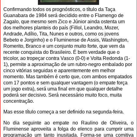
Confirmando todos os prognósticos, o título da Taça
Guanabara de 1984 será decidido entre o Flamengo de
Zagalo, que mesmo sem Zico e Júnior ainda ostenta um
dos melhores planteis do país (Fillol, Leandro, Mozer,
Andrade, Adílio, Tita, Nunes e outros, como os jovens
Bebeto e Jorginho) e o Fluminense de Assis, Washington,
Romerito, Branco e um conjunto muito forte, que vem da
recente conquista do Brasileiro. É bem verdade que o
tricolor, ao tropeçar contra Vasco (0-0) e Volta Redonda (1-
1), permite a aproximação de um rubro-negro embalado por
cinco vitórias seguidas e aparentemente em melhor
momento. Mas também é certo que, com ambos empatados
com 17 pontos e sem qualquer vantagem (o empate força
um jogo extra), será uma final em que qualquer detalhe
poderá ser decisivo. Será necessário muito foco, muita
concentração.
Mas esse título começa a ser definido na segunda-feira.
No dia seguinte ao empate no Raulino de Oliveira, o
Fluminense aproveita a folga do elenco para cumprir uma
programação um tanto inusitada. Forma-se uma comitiva