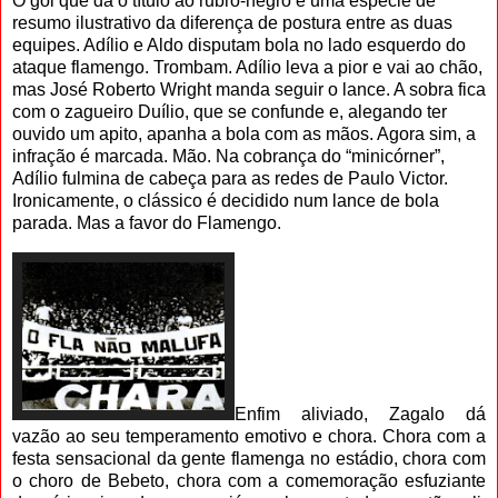
O gol que dá o título ao rubro-negro é uma espécie de
resumo ilustrativo da diferença de postura entre as duas
equipes. Adílio e Aldo disputam bola no lado esquerdo do
ataque flamengo. Trombam. Adílio leva a pior e vai ao chão,
mas José Roberto Wright manda seguir o lance. A sobra fica
com o zagueiro Duílio, que se confunde e, alegando ter
ouvido um apito, apanha a bola com as mãos. Agora sim, a
infração é marcada. Mão. Na cobrança do “minicórner”,
Adílio fulmina de cabeça para as redes de Paulo Victor.
Ironicamente, o clássico é decidido num lance de bola
parada. Mas a favor do Flamengo.
Enfim aliviado, Zagalo dá
vazão ao seu temperamento emotivo e chora. Chora com a
festa sensacional da gente flamenga no estádio, chora com
o choro de Bebeto, chora com a comemoração esfuziante