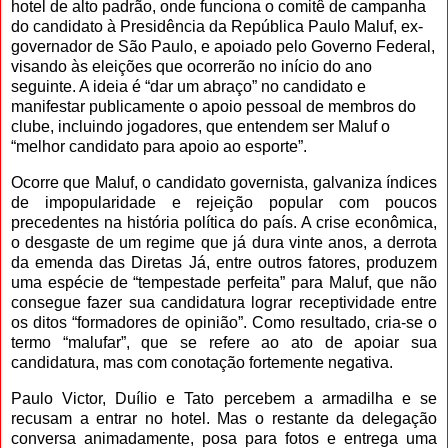
hotel de alto padrão, onde funciona o comitê de campanha
do candidato à Presidência da República Paulo Maluf, ex-
governador de São Paulo, e apoiado pelo Governo Federal,
visando às eleições que ocorrerão no início do ano
seguinte. A ideia é “dar um abraço” no candidato e
manifestar publicamente o apoio pessoal de membros do
clube, incluindo jogadores, que entendem ser Maluf o
“melhor candidato para apoio ao esporte”.
Ocorre que Maluf, o candidato governista, galvaniza índices
de impopularidade e rejeição popular com poucos
precedentes na história política do país. A crise econômica,
o desgaste de um regime que já dura vinte anos, a derrota
da emenda das Diretas Já, entre outros fatores, produzem
uma espécie de “tempestade perfeita” para Maluf, que não
consegue fazer sua candidatura lograr receptividade entre
os ditos “formadores de opinião”. Como resultado, cria-se o
termo “malufar”, que se refere ao ato de apoiar sua
candidatura, mas com conotação fortemente negativa.
Paulo Victor, Duílio e Tato percebem a armadilha e se
recusam a entrar no hotel. Mas o restante da delegação
conversa animadamente, posa para fotos e entrega uma