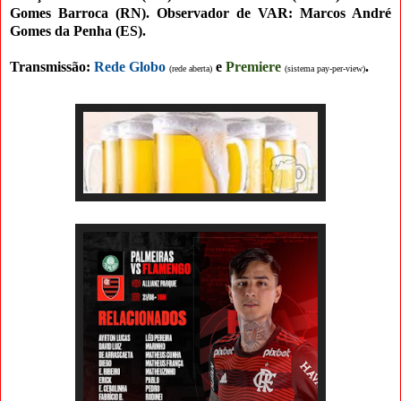
Gomes Barroca (RN
).
Observador de VAR: Marcos André
Gomes da Penha (ES).
Transmissão:
Rede Globo
e
Premiere
.
(rede aberta)
(sistema pay-per-view
)