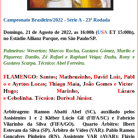
Campeonato Brasileiro/2022 - Série A - 23ª Rodada
Domingo, 21 de Agosto de 2022, as 16:00h (
U
S
A
ET 15:00h),
no Estádio Allianz Parque
, em São Paulo/SP.
Palmeiras: Weverton; Marcos Rocha, Gustavo Gómez, Murilo e
Piquerez; Danilo, Zé Rafael e Raphael Veiga; Dudu, Rony e
Gustavo Scarpa. Técnico: Abel Ferreira.
F
L
A
M
E
N
G
O
:
S
a
n
t
o
s
;
M
a
t
h
e
u
z
i
n
h
o
,
D
a
v
i
d
L
u
i
z
,
P
a
b
l
o
e
A
y
r
t
o
n
L
u
c
a
s;
T
h
i
a
g
o
M
a
i
a
,
J
o
ã
o
G
o
m
e
s
e
V
i
c
t
o
r
H
u
g
o
;
M
a
r
i
n
h
o
,
L
á
z
a
r
o
e
C
e
b
o
l
i
n
h
a
.
T
é
c
n
i
c
o
:
D
o
r
i
v
a
l
J
ú
n
i
o
r
.
Arbitragem:
Ramon Abatti Abel (SC)
, auxiliado pelos
Assistentes 1 e 2 Kléber Lúcio Gil
(FIFA/SC) e Fabrício
Vilarinho da Silva (FIFA/GO)
.
Quarto Árbitro: Ilbert
Estevam da Silva (SP).
Árbitro de Vídeo (VAR): Pablo Ramon
Gonçalves Pinheiro (RN). Assistente VAR (AVAR): Flávio