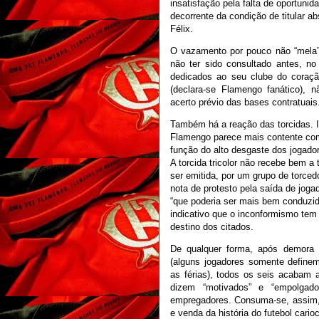
insatisfação pela falta de oportunid
decorrente da condição de titular ab
Félix.
O vazamento por pouco não “mela”
não ter sido consultado antes, no
dedicados ao seu clube do coraçã
(declara-se Flamengo fanático), 
acerto prévio das bases contratuais
Também há a reação das torcidas. I
Flamengo parece mais contente co
função do alto desgaste dos jogado
A torcida tricolor não recebe bem a
ser emitida, por um grupo de torce
nota de protesto pela saída de jog
“que poderia ser mais bem conduzi
indicativo que o inconformismo tem
destino dos citados.
De qualquer forma, após demora
(alguns jogadores somente define
as férias), todos os seis acabam 
dizem “motivados” e “empolga
empregadores. Consuma-se, assim
e venda da história do futebol cario