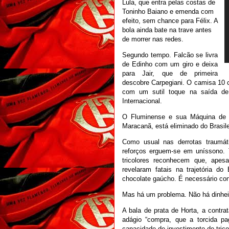
Lula, que entra pelas costas de
Toninho Baiano e emenda com
efeito, sem chance para Félix. A
bola ainda bate na trave antes
de morrer nas redes.
Segundo tempo. Falcão se livra
de Edinho com um giro e deixa
para Jair, que de primeira
descobre Carpegiani. O camisa 10 c
com um sutil toque na saída de 
Internacional.
O Fluminense e sua Máquina de F
Maracanã, está eliminado do Brasile
Como usual nas derrotas traumá
reforços erguem-se em uníssono. T
tricolores reconhecem que, apesa
revelaram fatais na trajetória do
chocolate gaúcho. É necessário cont
Mas há um problema. Não há dinhei
A bala de prata de Horta, a contra
adágio “compra, que a torcida pag
capacidade de investimento do trico