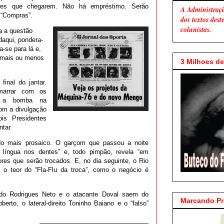
ores que chegarem. Não há empréstimo. Serão
A Administraç
. “Compras”.
dos textos des
colunistas.
ra a questão
aqui, pondera-
a-se para lá e,
 mais ou menos
3 Milhoes de 
final do jantar.
marrar com os
ar a bomba na
om a divulgação
is Presidentes
ntar.
do mais prosaico. O garçom que passou a noite
 língua nos dentes” e, todo pimpão, revela “em
res que serão trocados. E, no dia seguinte, o Rio
o o teor do “Fla-Flu da troca”, como o negócio é
erdo Rodrigues Neto e o atacante Doval saem do
Marcando P
erto, o lateral-direito Toninho Baiano e o “falso”