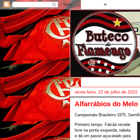
sexta-feira, 22 de julho de 2022
Alfarrábios do Melo
Campeonato Brasileiro 1975, Semifi
Primeiro tempo. Falcão recebe
livre na ponta esquerda, tabela
e dá um passe açucarado para