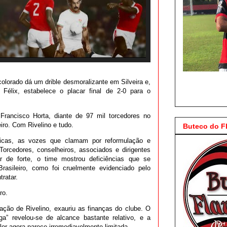
olorado dá um drible desmoralizante em Silveira e,
Félix, estabelece o placar final de 2-0 para o
rancisco Horta, diante de 97 mil torcedores no
iro. Com Rivelino e tudo.
Buteco do 
ticas, as vozes que clamam por reformulação e
orcedores, conselheiros, associados e dirigentes
r de forte, o time mostrou deficiências que se
 Brasileiro, como foi cruelmente evidenciado pelo
ratar.
ro.
tação de Rivelino, exauriu as finanças do clube. O
a” revelou-se de alcance bastante relativo, e a
lor agora parece irremediavelmente limitada.