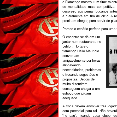
o Flamengo mostrou um time talent
de mentalidade mais competitiva,
desprezo aos pernambucanos antes 
e claramente em fim de ciclo. A 
precisam chegar, para servir de pila
Parece o cenário perfeito para uma 
O encontro se dá em um
jantar num restaurante no
Leblon. Horta e o
flamengo Hélio Maurício
conversam
amigavelmente por horas,
alinhavando
necessidades, problemas
e trocando sugestões e
propostas. Depois de
muito discutirem,
conseguem chegar a um
esboço que julgam
adequado.
A troca deverá envolver três jogado
com potencial para tal. Não haverá
“no pau”, ficando cada clube r