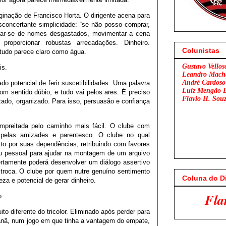
aginação de Francisco Horta. O dirigente acena para
oncertante simplicidade: “se não posso comprar,
livrar-se de nomes desgastados, movimentar a cena
proporcionar robustas arrecadações. Dinheiro.
Colunistas
 tudo parece claro como água.
Gustavo Vellos
is.
Leandro Mach
André Cardoso
o potencial de ferir suscetibilidades. Uma palavra
Luiz Mengão 
om sentido dúbio, e tudo vai pelos ares. É preciso
Flavio H. Sou
zado, organizado. Para isso, persuasão e confiança
empreitada pelo caminho mais fácil. O clube com
pelas amizades e parentesco. O clube no qual
sito por suas dependências, retribuindo com favores
ou pessoal para ajudar na montagem de um arquivo
tamente poderá desenvolver um diálogo assertivo
 troca. O clube por quem nutre genuíno sentimento
Coluna do D
a e potencial de gerar dinheiro.
Flamengo x São Paul
o.
o diferente do tricolor. Eliminado após perder para
anã, num jogo em que tinha a vantagem do empate,