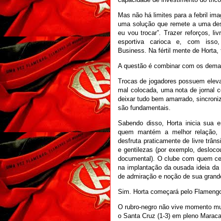
Mas não há limites para a febril im
uma solução que remete a uma desc
eu vou trocar”. Trazer reforços, 
esportiva carioca e, com isso, 
Business. Na fértil mente de Horta,
A questão é combinar com os dema
Trocas de jogadores possuem elevad
mal colocada, uma nota de jornal c
deixar tudo bem amarrado, sincroni
são fundamentais.
Sabendo disso, Horta inicia sua 
quem mantém a melhor relação, 
desfruta praticamente de livre trân
e gentilezas (por exemplo, desloc
documental). O clube com quem cer
na implantação da ousada ideia da
de admiração e noção de sua grandez
Sim. Horta começará pelo Flameng
O rubro-negro não vive momento muit
o Santa Cruz (1-3) em pleno Marac