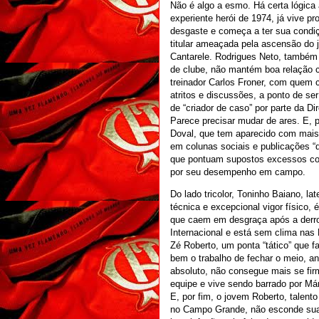
Não é algo a esmo. Há certa lógica 
experiente herói de 1974, já vive p
desgaste e começa a ter sua condi
titular ameaçada pela ascensão do
Cantarele. Rodrigues Neto, també
de clube, não mantém boa relação 
treinador Carlos Froner, com quem 
atritos e discussões, a ponto de se
de “criador de caso” por parte da Dir
Parece precisar mudar de ares. E, p
Doval, que tem aparecido com mais
em colunas sociais e publicações “d
que pontuam supostos excessos com
por seu desempenho em campo.
Do lado tricolor, Toninho Baiano, lat
técnica e excepcional vigor físico,
que caem em desgraça após a derro
Internacional e está sem clima nas 
Zé Roberto, um ponta “tático” que f
bem o trabalho de fechar o meio, ant
absoluto, não consegue mais se fir
equipe e vive sendo barrado por Már
E, por fim, o jovem Roberto, talento
no Campo Grande, não esconde su