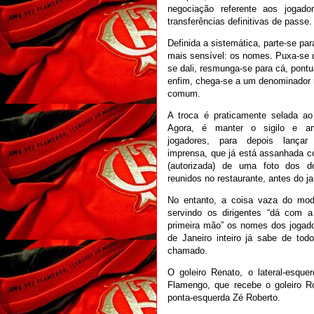
negociação referente aos jogad
transferências definitivas de passe
Definida a sistemática, parte-se pa
mais sensível: os nomes. Puxa-se d
se dali, resmunga-se para cá, pontu
enfim, chega-se a um denominador
comum.
A troca é praticamente selada ao 
Agora, é manter o sigilo e a
jogadores, para depois lanç
imprensa, que já está assanhada c
(autorizada) de uma foto dos do
reunidos no restaurante, antes do ja
No entanto, a coisa vaza do mo
servindo os dirigentes “dá com a
primeira mão” os nomes dos jogado
de Janeiro inteiro já sabe de tod
chamado.
O goleiro Renato, o lateral-esqu
Flamengo, que recebe o goleiro Rob
ponta-esquerda Zé Roberto.