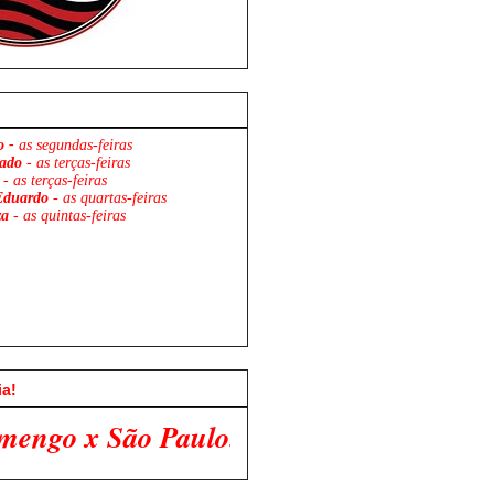
o -
as segundas-feiras
ado
- as terças-feiras
- as terças-feiras
Eduardo
- as quartas-feiras
za
- as quintas-feiras
ia!
o. Venha Participar Conosco!