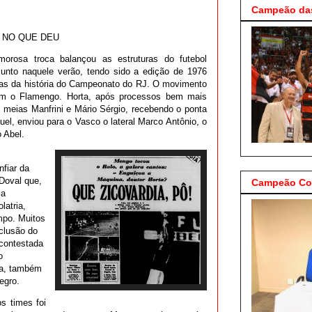
Campeão das
NO QUE DEU
orosa troca balançou as estruturas do futebol
sunto naquele verão, tendo sido a edição de 1976
as da história do Campeonato do RJ. O movimento
com o Flamengo. Horta, após processos bem mais
 meias Manfrini e Mário Sérgio, recebendo o ponta
uel, enviou para o Vasco o lateral Marco Antônio, o
 Abel.
nfiar da
 Doval que,
Campeão Cop
ia
latria,
mpo. Muitos
nclusão do
 contestada
o
ca, também
negro.
os times foi