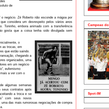
ades
soluto de
 o negócio. Zé Roberto não esconde a mágoa por
 que considera um desrespeito pelos vários anos
Campeao do 
o. Toninho, embora animado com a transferência
não gosta que a coisa tenha sido divulgada sem
.
nicialmente, o
m as trocas, em
res que estão saindo.
 transação, chegando a
dores organizados, uma
adores em um negócio
do”, eufemismo
 mais a ver com o
 de algumas semanas
m seus contratos após
Spot-IM
aceitando a troca e se
dos” com seus novos
, uma das mais rumorosas negociações de compra
ca.