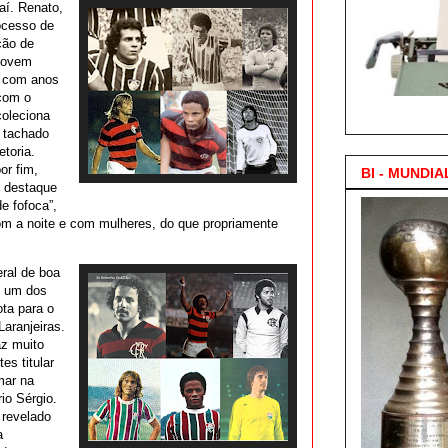
aí. Renato,
rocesso de
ção de
 jovem
m com anos
com o
3.000 Posts !
coleciona
r tachado
etoria.
or fim,
BI - MUNDIA
 destaque
e fofoca”,
 a noite e com mulheres, do que propriamente
eral de boa
 é um dos
ta para o
Laranjeiras.
az muito
es titular
mar na
io Sérgio.
 revelado
a