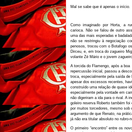
Mal se sabe que é apenas o início.
Como imaginado por Horta, a rum
carioca. Não se falou de outro as
uma das mais esperadas e badalad
não se restringiu à negociação 
penosos, trocou com o Botafogo os
Dirceu, e, em troca do zagueiro Mig
volante Zé Mário e o jovem zagueiro
A torcida do Flamengo, após a boa
repercussão inicial, passou a desco
troca, especialmente pela saída de
apesar dos excessos recentes, hav
construído uma relação de quase ido
especialmente pela vontade em ca
não digeriram a ida para o rival. A i
goleiro reserva Roberto também foi
por muitos torcedores, mesmo sob 
argumento de que Renato, na práti
já não era titular absoluto no rubro-
O primeiro “encontro” entre os nov