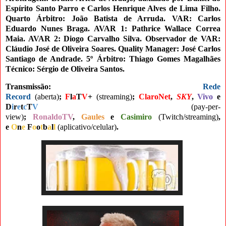
Espírito Santo Parro e Carlos Henrique Alves de Lima Filho.
Quarto Árbitro: João Batista de Arruda. VAR: Carlos
Eduardo Nunes Braga. AVAR 1: Pathrice Wallace Correa
Maia. AVAR 2: Diogo Carvalho Silva. Observador de VAR:
Cláudio José de Oliveira Soares. Quality Manager: José Carlos
Santiago de Andrade. 5º Árbitro: Thiago Gomes Magalhães
Técnico: Sérgio de Oliveira Santos.
Transmissão:
Rede
Record
(aberta)
;
F
l
a
T
V
+
(streaming)
;
ClaroNet
,
SKY
,
Vivo
e
D
i
r
e
t
c
T
V
(pay-per-
view)
;
RonaldoTV
,
Gaules
e
Casimiro
(Twitch/streaming)
,
e
O
n
e
F
o
o
t
b
a
l
l
(aplicativo/celular)
.