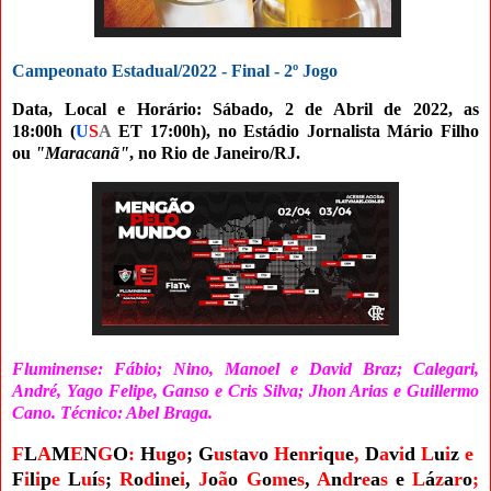
Campeonato Estadual/2022 - Final - 2º Jogo
Data, Local e Horário: Sábado, 2 de Abril de 2022, as
18:00h
(
U
S
A
ET 17:00h)
,
no Estádio Jornalista Mário Filho
ou
"Maracanã"
, no Rio de Janeiro/RJ.
Fluminense: Fábio; Nino, Manoel e David Braz; Calegari,
André, Yago Felipe, Ganso e Cris Silva; Jhon Arias e Guillermo
Cano. Técnico: Abel Braga.
F
L
A
M
E
N
G
O
:
H
u
g
o
;
G
u
s
t
a
v
o
H
e
n
r
i
q
u
e
,
D
a
v
i
d
L
u
i
z
e
F
i
l
i
p
e
L
u
í
s
;
R
o
d
i
n
e
i
,
J
o
ã
o
G
o
m
e
s
,
A
n
d
r
e
a
s
e
L
á
z
a
r
o
;