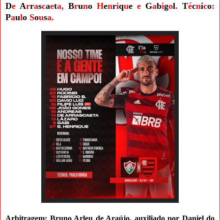
D
e
A
r
r
a
s
c
a
e
t
a,
B
r
u
n
o
H
e
n
r
i
q
u
e
e
G
a
b
i
g
o
l
.
T
é
c
n
i
c
o
:
P
a
u
l
o
S
o
u
s
a.
Arbitragem: Bruno Arleu de Araújo, auxiliado por Daniel do