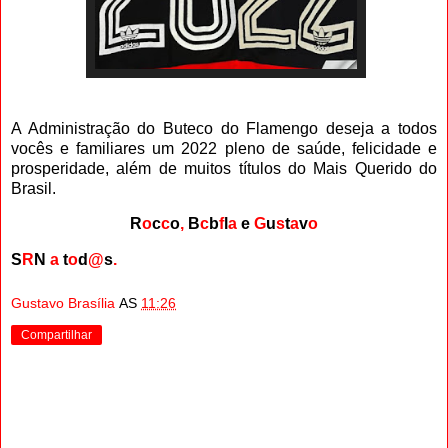
A Administração do Buteco do Flamengo deseja a todos
vocês e familiares um 2022 pleno de saúde, felicidade e
prosperidade, além de muitos títulos do Mais Querido do
Brasil.
R
o
c
c
o
,
B
c
b
f
l
a
e
G
u
s
t
a
v
o
S
R
N
a
t
o
d
@
s
.
Gustavo Brasília
AS
11:26
Compartilhar