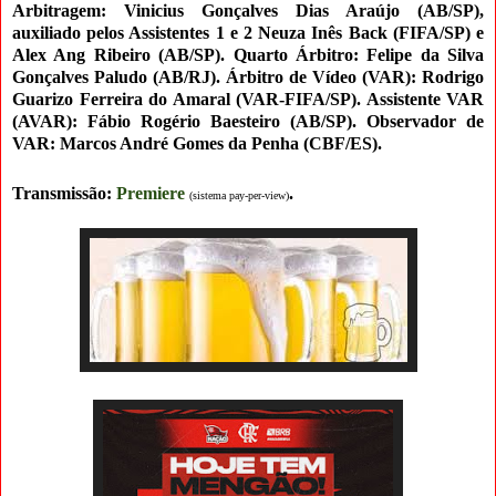
Arbitragem: Vinicius Gonçalves Dias Araújo (AB/SP)
,
auxiliado pelos Assistentes 1 e 2 Neuza Inês Back
(FIFA/SP) e
Alex Ang Ribeiro (AB/SP)
. Quarto Árbitro: Felipe da Silva
Gonçalves Paludo (AB/RJ).
Árbitro de Vídeo (VAR): Rodrigo
Guarizo Ferreira do Amaral (VAR-FIFA/SP). Assistente VAR
(AVAR): Fábio Rogério Baesteiro
(AB/SP). Observador de
VAR: Marcos André Gomes da Penha (CBF/ES).
Transmissão:
Premiere
.
(sistema pay-per-view
)