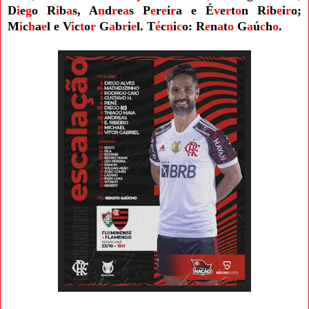
D
i
e
g
o
R
i
b
a
s, A
n
d
r
e
a
s P
e
r
e
i
r
a e É
v
e
r
t
o
n R
i
b
e
i
r
o;
M
i
c
h
a
e
l e V
i
c
t
o
r
G
a
b
r
i
e
l. T
é
c
n
i
c
o: R
e
n
a
t
o
G
a
ú
c
h
o
.