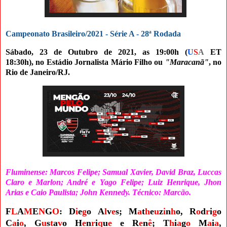
Campeonato Brasileiro/2021 - Série A - 28ª Rodada
Sábado, 23 de Outubro de 2021,
as 19:00h (
U
S
A
ET
18:30h)
,
no Estádio Jornalista Mário Filho ou
"Maracanã"
, no
Rio de Janeiro/RJ.
Fluminense: Marcos Felipe; Samual Xavier, David Braz, Luccas
Claro e Marlon; André e Yago Felipe; Luiz Henrique, Jhon
Arias e Caio Paulista; John Kennedy. Técnico: Marcão.
F
L
A
M
E
N
G
O
: D
i
e
g
o A
l
v
e
s
; M
a
t
h
e
u
z
i
n
h
o, R
o
d
r
i
g
o
C
a
i
o
, G
u
s
t
a
v
o H
e
n
r
i
q
u
e
e R
e
n
ê
; T
h
i
a
g
o
M
a
i
a
,