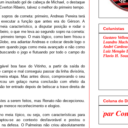
um inusitado gol de cabeça de Michael, o destaque
Everton Ribeiro, talvez o melhor do primeiro tempo.
 sopros de corneta: primeiro, Andreas Pereira terá
executar a função que antes era do Gérson. A
ia característico, a disputar posição e rodar o
Colunistas
beiro, o que me leva ao segundo sopro na corneta:
 primeiro tempo. O mais lógico, como bem frisou o
Gustavo Vellos
lobo, era adiantar Andreas e colocar desde logo o
Leandro Mach
André Cardoso
a bem quando joga como meia avançado e não como
Luiz Mengão 
, buscando o jogo e flutuando por todo o campo do
Flavio H. Sou
gável boa fase do Vitinho, a partir da saída do
 campo e mal conseguiu passar da linha divisória,
rimeira etapa. Mas antes disso, comprovando o seu
rcou um golaço numa conclusão com efeito da
o ter entrado depois de beliscar a trave direita de
Coluna do D
ustes a serem feitos, mas Renato não decepcionou.
go merece reconhecimento e elogios.
 meia típico, ou seja, com características para
aptou-se ao contexto desfavorável e postou o
 na defesa. O Palmeiras não criou absolutamente