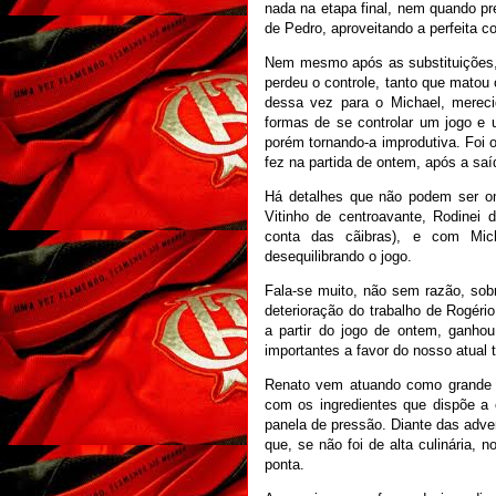
nada na etapa final, nem quando pr
de Pedro, aproveitando a perfeita co
Nem mesmo após as substituições, 
perdeu o controle, tanto que matou
dessa vez para o Michael, merec
formas de se controlar um jogo e 
porém tornando-a improdutiva. Foi
fez na partida de ontem, após a saí
Há detalhes que não podem ser om
Vitinho de centroavante, Rodinei 
conta das cãibras), e com Mic
desequilibrando o jogo.
Fala-se muito, não sem razão, sob
deterioração do trabalho de Rogér
a partir do jogo de ontem, ganh
importantes a favor do nosso atual t
Renato vem atuando como grande 
com os ingredientes que dispõe a 
panela de pressão. Diante das adve
que, se não foi de alta culinária, 
ponta.