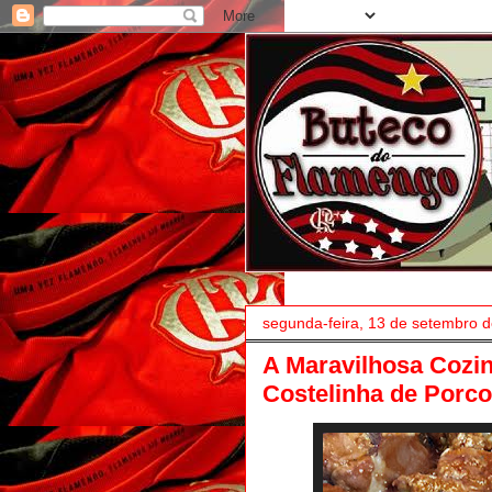
segunda-feira, 13 de setembro 
A Maravilhosa Cozin
Costelinha de Porco