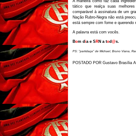
A maneira como faz cada ingredien
tático que realça suas melhores
comparável à assinatura de um gra
Nação Rubro-Negra não está preocu
está sempre com fome e querendo 
A palavra está com vocês.
B
o
m d
i
a e S
R
N a t
o
d
@
s.
PS: "partidaça" de Michael, Bruno Viana, Ram
POSTADO POR
Gustavo Brasília