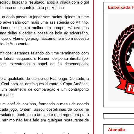
ecisou buscar o resultado, após a virada com o gol
Embaixada F
brança de escanteio feita por Vitinho.
quando passou a jogar sem meias típicos, o time
 o adversário com mais uma assistência do Vitinho,
idamente eleito o melhor em campo. Há diversas
uma delas é ceder a posse de bola ao adversário,
 o que o Flamengo pragmaticamente e com sucesso
da de Arrascaeta.
itidos: estamos falando do time terminando com
de lateral esquerdo e Ramon de ponta direita (por
hael executando o papel de fio desencapado,
re a qualidade do elenco do Flamengo. Contudo, a
io Ceni com os desfalques durante a Copa América,
ou um parâmetro de comparação e um contraponto
reinador.
um chef de cozinha, formando o menu de acordo
cada jogo. Ontem, assou costelinhas de porco na
rsidades, controlou o ambiente e entregou um prato
no mínimo não faria feio em qualquer restaurante de
Atenção