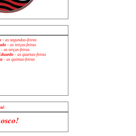
o -
as segundas-feiras
ado
- as terças-feiras
- as terças-feiras
Eduardo
- as quartas-feiras
za
- as quintas-feiras
ia!
Flamengo x São Paulo. V