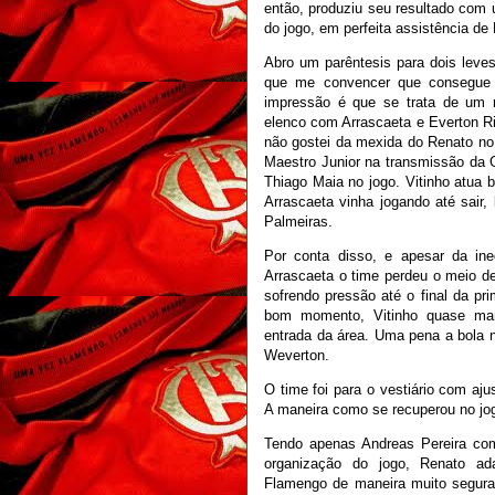
então, produziu seu resultado com 
do jogo, em perfeita assistência de 
Abro um parêntesis para dois leves
que me convencer que consegue 
impressão é que se trata de um me
elenco com Arrascaeta e Everton Ri
não gostei da mexida do Renato no
Maestro Junior na transmissão da G
Thiago Maia no jogo. Vitinho atu
Arrascaeta vinha jogando até sair
Palmeiras.
Por conta disso, e apesar da ine
Arrascaeta o time perdeu o meio de
sofrendo pressão até o final da p
bom momento, Vitinho quase ma
entrada da área. Uma pena a bola nã
Weverton.
O time foi para o vestiário com aj
A maneira como se recuperou no jo
Tendo apenas Andreas Pereira como
organização do jogo, Renato ad
Flamengo de maneira muito segura