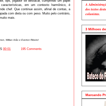
te, ops, jogador se destacar, cumprindo um papel
A Administraç
 características, em um contexto harmônico, é
dos textos des
nde chef. Que continue assim, afinal de contas, a
pada com dieta ou com peso. Muito pelo contrário,
colunistas.
muito mais.
3 Milhoes de 
on, Willian Arão e Everton Ribeiro!
AS
00:01
195 Comments
Marcando P