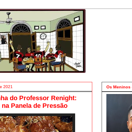
de 2021
Os Meninos 
ha do Professor Renight:
 na Panela de Pressão