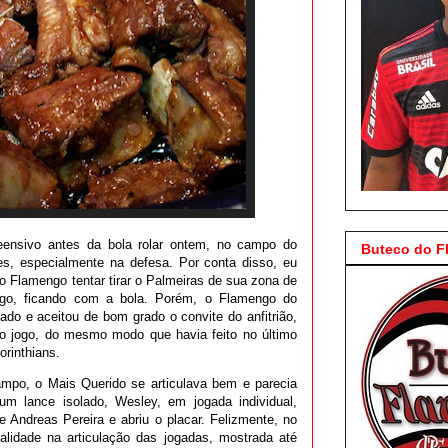
eensivo antes da bola rolar ontem, no campo do
Buteco do 
es, especialmente na defesa. Por conta disso, eu
o Flamengo tentar tirar o Palmeiras de sua zona de
jogo, ficando com a bola. Porém, o Flamengo do
ado e aceitou de bom grado o convite do anfitrião,
 o jogo, do mesmo modo que havia feito no último
orinthians.
mpo, o Mais Querido se articulava bem e parecia
m lance isolado, Wesley, em jogada individual,
e Andreas Pereira e abriu o placar. Felizmente, no
ualidade na articulação das jogadas, mostrada até