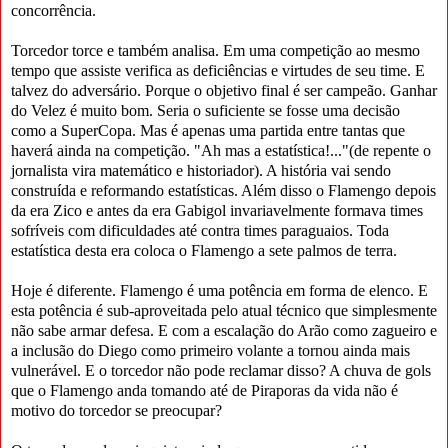
concorrência.
Torcedor torce e também analisa. Em uma competição ao mesmo
tempo que assiste verifica as deficiências e virtudes de seu time. E
talvez do adversário. Porque o objetivo final é ser campeão. Ganhar
do Velez é muito bom. Seria o suficiente se fosse uma decisão
como a SuperCopa. Mas é apenas uma partida entre tantas que
haverá ainda na competição. "Ah mas a estatística!..."(de repente o
jornalista vira matemático e historiador). A história vai sendo
construída e reformando estatísticas. Além disso o Flamengo depois
da era Zico e antes da era Gabigol invariavelmente formava times
sofríveis com dificuldades até contra times paraguaios. Toda
estatística desta era coloca o Flamengo a sete palmos de terra.
Hoje é diferente. Flamengo é uma potência em forma de elenco. E
esta potência é sub-aproveitada pelo atual técnico que simplesmente
não sabe armar defesa. E com a escalação do Arão como zagueiro e
a inclusão do Diego como primeiro volante a tornou ainda mais
vulnerável. E o torcedor não pode reclamar disso? A chuva de gols
que o Flamengo anda tomando até de Piraporas da vida não é
motivo do torcedor se preocupar?