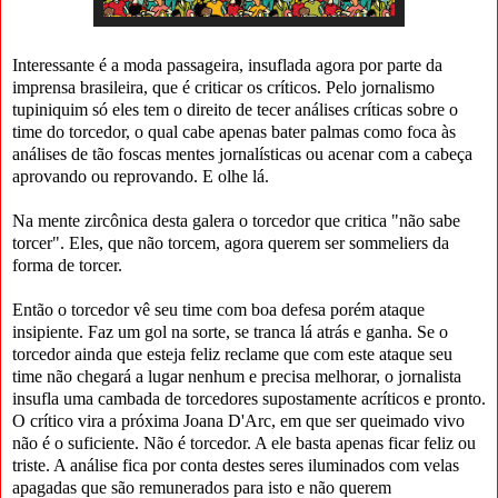
Interessante é a moda passageira, insuflada agora por parte da
imprensa brasileira, que é criticar os críticos. Pelo jornalismo
tupiniquim só eles tem o direito de tecer análises críticas sobre o
time do torcedor, o qual cabe apenas bater palmas como foca às
análises de tão foscas mentes jornalísticas ou acenar com a cabeça
aprovando ou reprovando. E olhe lá.
Na mente zircônica desta galera o torcedor que critica "não sabe
torcer". Eles, que não torcem, agora querem ser sommeliers da
forma de torcer.
Então o torcedor vê seu time com boa defesa porém ataque
insipiente. Faz um gol na sorte, se tranca lá atrás e ganha. Se o
torcedor ainda que esteja feliz reclame que com este ataque seu
time não chegará a lugar nenhum e precisa melhorar, o jornalista
insufla uma cambada de torcedores supostamente acríticos e pronto.
O crítico vira a próxima Joana D'Arc, em que ser queimado vivo
não é o suficiente. Não é torcedor. A ele basta apenas ficar feliz ou
triste. A análise fica por conta destes seres iluminados com velas
apagadas que são remunerados para isto e não querem