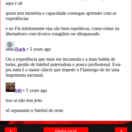
‹
›
Página inicial