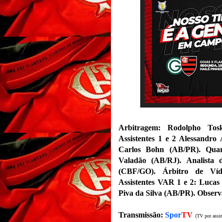
Arbitragem: Rodolpho Tos
Assistentes 1 e 2 Alessandr
Carlos Bohn (AB/PR)
. Qua
Valadão (AB/RJ). Analista
(CBF/GO).
Árbitro de Víd
Assistentes VAR 1 e 2: Luca
Piva da Silva (AB/PR). Obser
Transmissão:
Spor
TV
(TV por assin