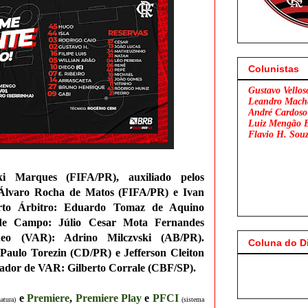
Colunistas
Gustavo Vellos
Leandro Mach
André Cardoso
Luiz Mengão 
Flavio H. Sou
ki Marques (FIFA/PR)
, auxiliado pelos
o Álvaro Rocha de Matos (FIFA/PR) e Ivan
rto Árbitro: Eduardo Tomaz de Aquino
 de Campo: Júlio Cesar Mota Fernandes
eo (VAR): Adrino Milczvski (AB/PR).
Coluna do D
s Paulo Torezin (CD/PR
) e Jefferson Cleiton
Flamengo x São P
vador de VAR: Gilberto Corrale (CBF/SP).
e
Premiere
,
Premiere Play
e
P
FCI
atura)
(sistema