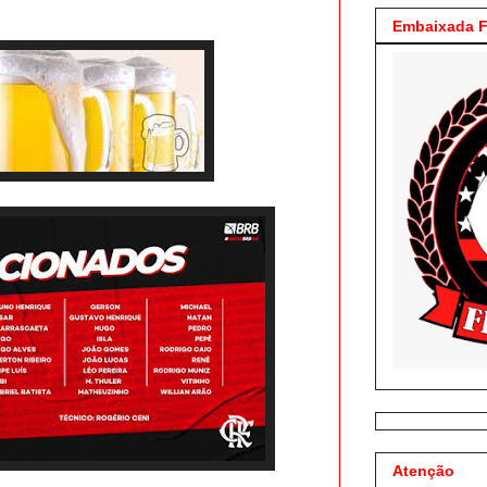
Embaixada F
Atenção