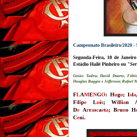
Campeonato Brasileiro/2020 - 
Segunda-Feira, 18 de Janeiro
Estádio Hailé Pinheiro ou
"Ser
Goiás: Tadeu; David Duarte, Fábio
Douglas Baggio e Jefferson; Rafael 
F
L
A
M
E
N
G
O
: H
u
g
o
; I
s
l
a
F
i
l
i
p
e
L
u
í
s
; W
i
l
l
i
a
n 
D
e
A
r
r
a
s
c
a
e
t
a
; B
r
u
n
o H
C
e
n
i
.