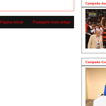
Campeão das
Página inicial
Postagem mais antiga
Campeão Cop