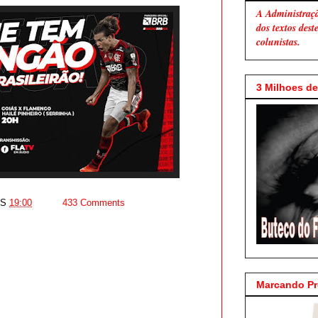
A Administraç
dos textos des
colunistas.
3 Milhoes de 
AS
19:00
433 Comments
Marcando P