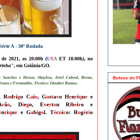
Série A - 30ª Rodada
 de 2021, as 20:00h (
U
S
A
ET 18:00h), no
rinha"
, em Goiânia/GO.
 Sanches e Heron; Shaylon, Ariel Cabral, Breno,
Buteco do 
Moura e Fernandão. Técnico: Glauber Ramos.
, R
o
d
r
i
g
o C
a
i
o
, G
u
s
t
a
v
o H
e
n
r
i
q
u
e
e
A
r
ã
o
, D
i
e
g
o, E
v
e
r
t
o
n R
i
b
e
i
r
o e
e
n
r
i
q
u
e
e G
a
b
i
g
o
l. T
é
c
n
i
c
o: R
o
g
é
r
i
o