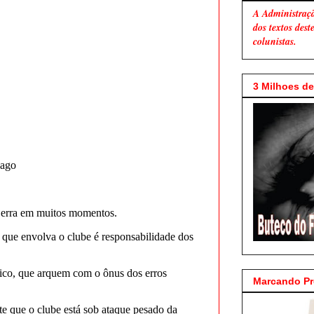
A Administraç
dos textos des
colunistas.
3 Milhoes de 
Marcando P