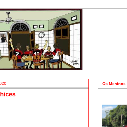
2020
Os Meninos 
hices