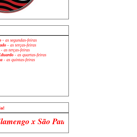
o -
as segundas-feiras
ado
- as terças-feiras
- as terças-feiras
Eduardo
- as quartas-feiras
za
- as quintas-feiras
ia!
 Paulo. Venha Participar Conosco!