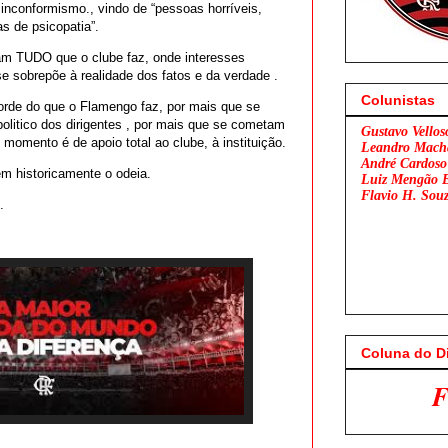
e inconformismo., vindo de “pessoas horríveis,
s de psicopatia”.
cam TUDO que o clube faz, onde interesses
se sobrepõe à realidade dos fatos e da verdade .
Colunistas
corde do que o Flamengo faz, por mais que se
olitico dos dirigentes , por mais que se cometam
Gustavo Vellos
 momento é de apoio total ao clube, à instituição.
Leandro Mach
André Cardoso
m historicamente o odeia.
Luiz Mengão 
Flavio H. Sou
.
Coluna do D
Flamengo x São