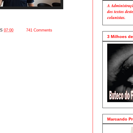
A Administraç
dos textos des
colunistas.
AS
07:00
741 Comments
3 Milhoes de 
Marcando P