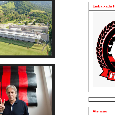
Embaixada F
Atenção