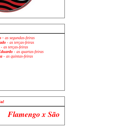
o -
as segundas-feiras
ado
- as terças-feiras
- as terças-feiras
Eduardo
- as quartas-feiras
za
- as quintas-feiras
ia!
 Paulo. Venha Participar Conosco!