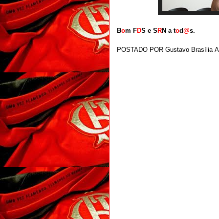
B
o
m F
D
S e S
R
N a t
o
d
@
s.
POSTADO POR
Gustavo Brasília