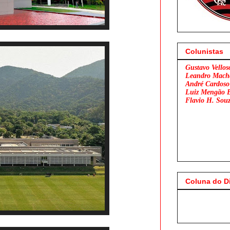
Colunistas
Gustavo Vellos
Leandro Mach
André Cardoso
Luiz Mengão 
Flavio H. Sou
Coluna do D
Flamengo x São