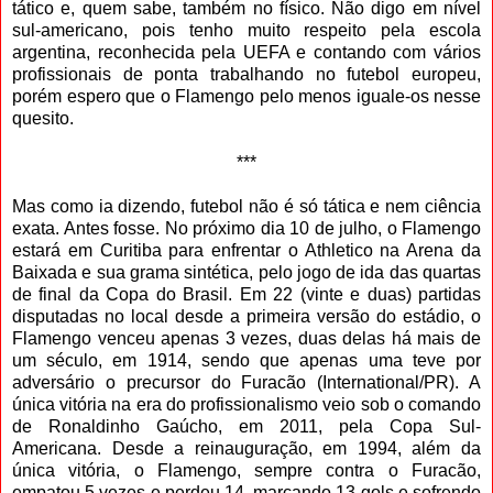
tático e, quem sabe, também no físico. Não digo em nível
sul-americano, pois tenho muito respeito pela escola
argentina, reconhecida pela UEFA e contando com vários
profissionais de ponta trabalhando no futebol europeu,
porém espero que o Flamengo pelo menos iguale-os nesse
quesito.
***
Mas como ia dizendo, futebol não é só tática e nem ciência
exata. Antes fosse. No próximo dia 10 de julho, o Flamengo
estará em Curitiba para enfrentar o Athletico na Arena da
Baixada e sua grama sintética, pelo jogo de ida das quartas
de final da Copa do Brasil. Em 22 (vinte e duas) partidas
disputadas no local desde a primeira versão do estádio, o
Flamengo venceu apenas 3 vezes, duas delas há mais de
um século, em 1914, sendo que apenas uma teve por
adversário o precursor do Furacão (International/PR). A
única vitória na era do profissionalismo veio sob o comando
de Ronaldinho Gaúcho, em 2011, pela Copa Sul-
Americana. Desde a reinauguração, em 1994, além da
única vitória, o Flamengo, sempre contra o Furacão,
empatou 5 vezes e perdeu 14, marcando 13 gols e sofrendo