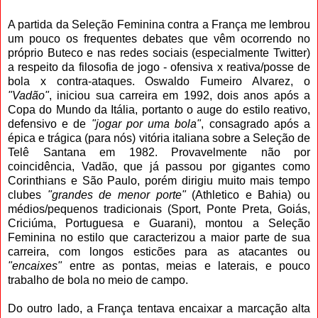
A partida da Seleção Feminina contra a França me lembrou
um pouco os frequentes debates que vêm ocorrendo no
próprio Buteco e nas redes sociais (especialmente Twitter)
a respeito da filosofia de jogo - ofensiva x reativa/posse de
bola x contra-ataques. Oswaldo Fumeiro Alvarez, o
"Vadão"
, iniciou sua carreira em 1992, dois anos após a
Copa do Mundo da Itália, portanto o auge do estilo reativo,
defensivo e de
"jogar por uma bola"
, consagrado após a
épica e trágica (para nós) vitória italiana sobre a Seleção de
Telê Santana em 1982. Provavelmente não por
coincidência, Vadão, que já passou por gigantes como
Corinthians e São Paulo, porém dirigiu muito mais tempo
clubes
"grandes de menor porte"
(Athletico e Bahia) ou
médios/pequenos tradicionais (Sport, Ponte Preta, Goiás,
Criciúma, Portuguesa e Guarani), montou a Seleção
Feminina no estilo que caracterizou a maior parte de sua
carreira, com longos esticões para as atacantes ou
"encaixes"
entre as pontas, meias e laterais, e pouco
trabalho de bola no meio de campo.
Do outro lado, a França tentava encaixar a marcação alta