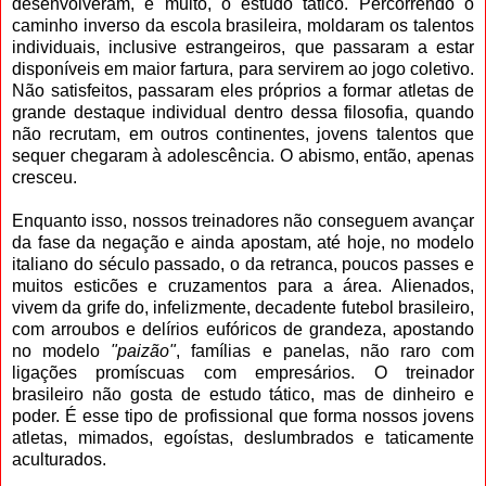
desenvolveram, e muito, o estudo tático. Percorrendo o
caminho inverso da escola brasileira, moldaram os talentos
individuais, inclusive estrangeiros, que passaram a estar
disponíveis em maior fartura, para servirem ao jogo coletivo.
Não satisfeitos, passaram eles próprios a formar atletas de
grande destaque individual dentro dessa filosofia, quando
não recrutam, em outros continentes, jovens talentos que
sequer chegaram à adolescência. O abismo, então, apenas
cresceu.
Enquanto isso, nossos treinadores não conseguem avançar
da fase da negação e ainda apostam, até hoje, no modelo
italiano do século passado, o da retranca, poucos passes e
muitos esticões e cruzamentos para a área. Alienados,
vivem da grife do, infelizmente, decadente futebol brasileiro,
com arroubos e delírios eufóricos de grandeza, apostando
no modelo
"paizão"
, famílias e panelas, não raro com
ligações promíscuas com empresários. O treinador
brasileiro não gosta de estudo tático, mas de dinheiro e
poder. É esse tipo de profissional que forma nossos jovens
atletas, mimados, egoístas, deslumbrados e taticamente
aculturados.