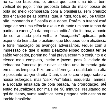
no campo brasileiro, e, ainda que com uma ideia bem
vertical de jogo, tinha proposta tática de maior posse de
bola no meio (comparada com a brasileira), sem prejuízo
dos encaixes pelas pontas, que, a rigor, toda equipe utiliza,
não importando a filosofia que adote. Porém, o futebol está
longe de ser uma ciência exata e durante um bom tempo da
partida a execução da proposta anfitriã não foi boa, a ponto
de ser anulada pela velha e
"antiquada"
aplicada pelo
experiente treinador brasileiro, que bloqueou com eficiência
e forte marcação os avanços adversários. Fiquei com a
impressão de que o estilo Bearzot/Felipão poderia ter se
saído vencedor, porém no final prevaleceram o conjunto e o
elenco mais completo, inteiro e jovem, para felicidade da
treinadora francesa (que deve ter sido uma tremenda gata
em outros tempos). Fizeram a diferença a qualidade da alta
e possante
winger
direita Diani, que forçou o jogo sobre a
nossa esforçada, mas
"baixinha"
lateral esquerda Tamires,
e a jogada ensaiada de bola parada, na prorrogação, até
então neutralizada por mais de 90 minutos, resultando no
gol da Henry, numa autêntica peça pregada pelo destino na
torcida brasileira.
***