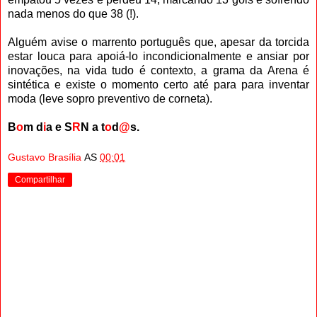
nada menos do que 38 (!).
Alguém avise o marrento português que, apesar da torcida
estar louca para apoiá-lo incondicionalmente e ansiar por
inovações, na vida tudo é contexto, a grama da Arena é
sintética e existe o momento certo até para para inventar
moda (leve sopro preventivo de corneta).
B
o
m d
i
a e S
R
N a t
o
d
@
s.
Gustavo Brasília
AS
00:01
Compartilhar