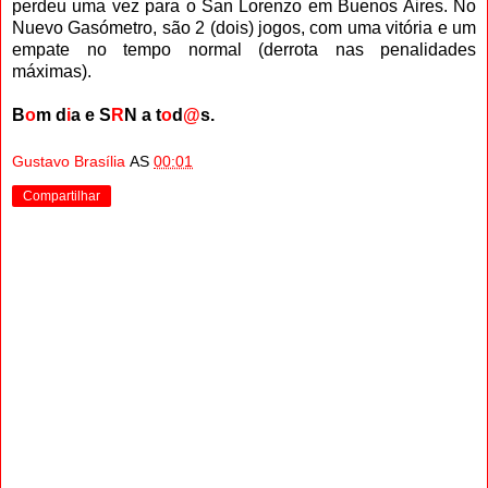
perdeu uma vez para o San Lorenzo em Buenos Aires. No
Nuevo Gasómetro, são 2 (dois) jogos, com uma vitória e um
empate no tempo normal (derrota nas penalidades
máximas).
B
o
m d
i
a e S
R
N a t
o
d
@
s.
Gustavo Brasília
AS
00:01
Compartilhar