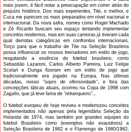
mais jovem, é fácil notar a preocupação em correr atrás do
prejuízo histórico. Dos mais experientes, Tite, o melhor, e
Cuca me parecem os mais preparados em nível nacional e
internacional. Da nova safra, nomes como Roger Machado
e Zé Ricardo buscam seu espaço tentando implementar
conceitos modernos, mas em suas carreiras já tiveram cada
qual derrotas categóricas em confrontos internacionais.
Torço para que o trabalho de Tite na Seleção Brasileira
possa influenciar os nossos treinadores em estilo de jogo,
resgatando a essência do futebol brasileiro, como
Sebastião Lazaroni, Carlos Alberto Parreira, Luiz Felipe
Scolari e Dunga fizeram em um estilo de jogo que
tradicionalmente era jogado na Europa. Nas últimas
décadas, nosso
"sopro de ofensividade"
, e fora das
concepções táticas atuais, ocorreu na Copa de 1998 com
Zagallo, que já teve fama de
"retranqueiro"
...
O futebol europeu de hoje reviveu e modernizou conceitos
implementados não apenas pela legendária Seleção da
Holanda de 1974, mas também por grandes equipes do
futebol Brasileiro como (exemplos não exaustivos) a
Seleção Brasileira de 1982 e o Flamengo de 1980/1982,