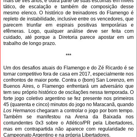
mais de três anos, e outra parte de suas escolhas em níveis
tático, de escalação e também de composição desse
mesmo elenco. O histórico de treinadores do Flamengo é
repleto de instabilidade, inclusive entre os vencedores, que
parecem triunfar em espirais positivas temporárias e
efêmeras. Logo, qualquer análise deve ser feita com
cuidado, até porque a Diretoria parece apostar em um
trabalho de longo prazo.
***
Um dos desafios atuais do Flamengo e do Zé Ricardo é se
tornar competitivo fora de casa em 2017, especialmente nos
confrontos de maior porte. Contra o (bom) San Lorenzo, em
Buenos Aires, o Flamengo enfrentará um adversário que
tem seu próprio histórico de oscilações nessa temporada. O
forte jogo coletivo argentino se fez presente nos primeiros
45 (quarenta e cinco) minutos do jogo no Maracanã, quando
Los Hermanos
chegaram a controlar o jogo por bom tempo.
Também se manifestou na Arena da Baixada nos
contundentes 0x3 sobre o Atlético/PR pela Libertadores,
mas em contrapartida não aparece com regularidade no
Campeonato Argentino e na própria Libertadores.