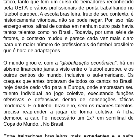
tático, tanto que têm um curso de treinadores reconhecido
pela UEFA e vários profissionais de ponta trabalhando no
futebol europeu. A escola brasileira, fruto de seu contexto, é
historicamente vitoriosa, não se pode negar. Por isso não
enxergo erros, afinal de contas em nenhum outro país havia
tantos talentos como no Brasil. Todavia, por uma série de
fatores, o contexto mudou e parece cada vez mais claro
para um maior número de profissionais do futebol brasileiro
que é hora de adaptações.
O mundo girou e, com a
"globalização econômica"
, há um
abismo financeiro jamais visto entre o futebol europeu e os
outros centros do mundo, inclusive o sul-americano. Os
craques que antes brotavam de todos os cantos no Brasil,
hoje desde cedo vão para a Europa, onde emprestam seu
talento individual ao jogo coletivo, executando funções
ofensivas e defensivas dentro de concepções táticas
modernas. E o futebol brasileiro, sem os maiores talentos,
precisa reaprender a jogar de forma coletiva. A ficha
demorou a cair. Foi necessário um 1x7 em semifinal de
Copa do Mundo... No Brasil.
Entre treinadores brasileiros mais experientes e a safra