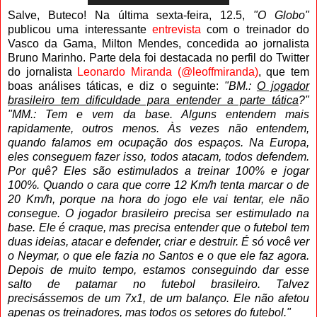
Salve, Buteco! Na última sexta-feira, 12.5,
"O Globo"
publicou uma interessante
entrevista
com o treinador do
Vasco da Gama, Milton Mendes, concedida ao jornalista
Bruno Marinho. Parte dela foi destacada no perfil do Twitter
do jornalista
Leonardo Miranda (@leoffmiranda)
, que tem
boas análises táticas, e diz o seguinte:
"BM.:
O jogador
brasileiro tem dificuldade para entender a parte tática
?"
"MM.: Tem e vem da base. Alguns entendem mais
rapidamente, outros menos. Às vezes não entendem,
quando falamos em ocupação dos espaços. Na Europa,
eles conseguem fazer isso, todos atacam, todos defendem.
Por quê? Eles são estimulados a treinar 100% e jogar
100%. Quando o cara que corre 12 Km/h tenta marcar o de
20 Km/h, porque na hora do jogo ele vai tentar, ele não
consegue. O jogador brasileiro precisa ser estimulado na
base. Ele é craque, mas precisa entender que o futebol tem
duas ideias, atacar e defender, criar e destruir. É só você ver
o Neymar, o que ele fazia no Santos e o que ele faz agora.
Depois de muito tempo, estamos conseguindo dar esse
salto de patamar no futebol brasileiro. Talvez
precisássemos de um 7x1, de um balanço. Ele não afetou
apenas os treinadores, mas todos os setores do futebol."