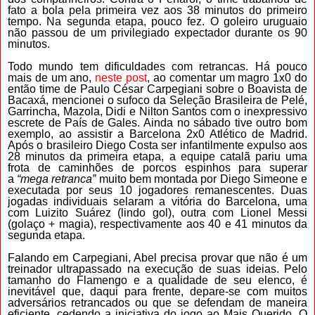
fato a bola pela primeira vez aos 38 minutos do primeiro
tempo. Na segunda etapa, pouco fez. O goleiro uruguaio
não passou de um privilegiado expectador durante os 90
minutos.
Todo mundo tem dificuldades com retrancas. Há pouco
mais de um ano,
neste post
, ao comentar um magro 1x0 do
então time de Paulo César Carpegiani sobre o Boavista de
Bacaxá, mencionei o sufoco da Seleção Brasileira de Pelé,
Garrincha, Mazola, Didi e Nilton Santos com o inexpressivo
escrete de País de Gales. Ainda no sábado tive outro bom
exemplo, ao assistir a Barcelona 2x0 Atlético de Madrid.
Após o brasileiro Diego Costa ser infantilmente expulso aos
28 minutos da primeira etapa, a equipe catalã pariu uma
frota de caminhões de porcos espinhos para superar
a
“mega retranca”
muito bem montada por Diego Simeone e
executada por seus 10 jogadores remanescentes. Duas
jogadas individuais selaram a vitória do Barcelona, uma
com Luizito Suárez (lindo gol), outra com Lionel Messi
(golaço + magia), respectivamente aos 40 e 41 minutos da
segunda etapa.
Falando em Carpegiani, Abel precisa provar que não é um
treinador ultrapassado na execução de suas ideias.
Pelo
tamanho do Flamengo e a qualidade de seu elenco, é
inevitável que, daqui para frente,
depare-se com muitos
adversários retrancados ou que se defendam de maneira
eficiente, cedendo a iniciativa do jogo ao Mais Querido. O