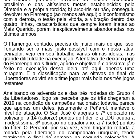
brasileiro e das altíssimas metas estabelecidas pela
Diretoria e a própria torcida;
b)
arco-íris ou não, conseguiu
devolver ao Flamengo (ao menos até aqui) o inconformismo
com a derrota, o tesão pela vitória, a vibração dentro das
quatro linhas, características que sempre foram inatas ao
Mais Querido, porém inexplicavelmente abandonadas nos
últimos tempos.
O Flamengo, contudo, precisa de muito mais do que isso.
Tentando ser o mais justo possível com o nosso atual
treinador, vejo em seu trabalho várias ótimas ideias, mas
grande dificuldade na execução. A tentativa de deixar o jogo
do Flamengo mais fluido, agudo e objetivo é claríssima; já o
êxito na execução dessa ideia, até aqui, apenas uma
miragem. E a classificação para as oitavas de final da
Libertadores só virá se o time jogar mais bola nos três jogos
restantes.
Analisando os adversários e das três rodadas do Grupo 4
da Libertadores, logo se percebe que os três chegaram a
2019 na condição de campeões nacionais; todavia, parece
que apenas um deles, justamente o Peñarol, manteve o
nível de atuação. O San José é apenas o 7º colocado no
boliviano, a 14 (catorze) pontos do líder,
e a LDU ocupa a
modestíssima 8ª posição no equatoriano,
a
7 (sete)
pontos
do líder.
O
Peñarol,
por sua vez,
vem brigando rodada a
rodada pela liderança do campeonato uruguaio, tendo
terminado o final de semana na
segunda
colocação.
A