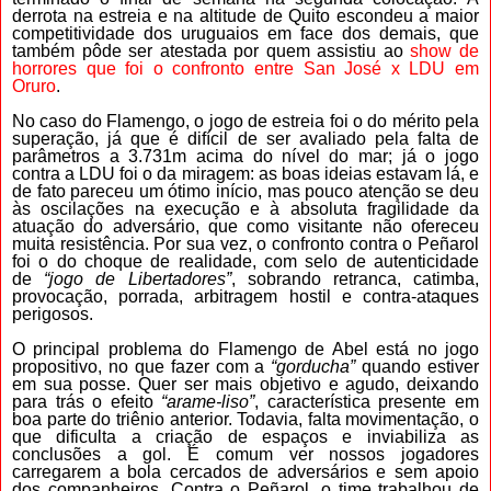
derrota na estreia e na altitude de Quito escondeu a maior
competitividade dos uruguaios em face dos demais, que
também pôde ser atestada por quem assistiu ao
show de
horrores que foi o confronto entre San José x LDU em
Oruro
.
No caso do Flamengo, o jogo de estreia foi o do mérito pela
superação, já que é difícil de ser avaliado pela falta de
parâmetros a 3.731m acima do nível do mar; já o jogo
contra a LDU foi o da miragem: as boas ideias estavam lá, e
de fato pareceu um ótimo início, mas pouco atenção se deu
às oscilações na execução e à absoluta fragilidade da
atuação do adversário, que como visitante não ofereceu
muita resistência. Por sua vez, o confronto contra o Peñarol
foi o do choque de realidade, com selo de autenticidade
de
“jogo de Libertadores”
, sobrando retranca, catimba,
provocação, porrada, arbitragem hostil e contra-ataques
perigosos.
O principal problema do Flamengo de Abel está no jogo
propositivo, no que fazer com a
“gorducha”
quando estiver
em sua posse. Quer ser mais objetivo e agudo, deixando
para trás o efeito
“arame-liso”
, característica presente em
boa parte do triênio anterior. Todavia, falta movimentação, o
que dificulta a criação de espaços e inviabiliza as
conclusões a gol. É comum ver nossos jogadores
carregarem a bola cercados de adversários e sem apoio
dos companheiros. Contra o Peñarol, o time trabalhou de