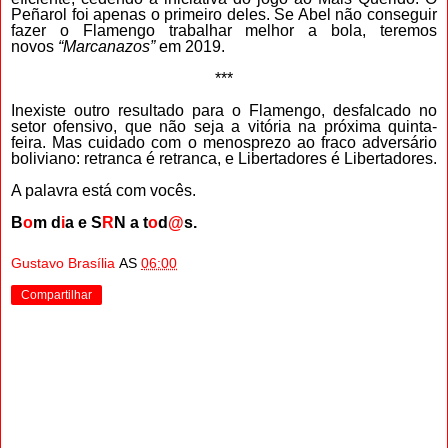
Peñarol foi apenas o primeiro deles. Se Abel não conseguir
fazer o Flamengo trabalhar melhor a bola, teremos
novos
“Marcanazos”
em 2019.
***
Inexiste outro resultado para o Flamengo, desfalcado no
setor ofensivo, que não seja a vitória na próxima quinta-
feira. Mas cuidado com o menosprezo ao fraco adversário
boliviano: retranca é retranca, e Libertadores é Libertadores.
A palavra está com vocês.
B
o
m d
i
a e S
R
N a t
o
d
@
s.
Gustavo Brasília
AS
06:00
Compartilhar