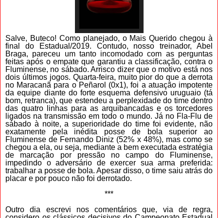
Salve, Buteco! Como planejado, o Mais Querido chegou à
final do Estadual/2019. Contudo, nosso treinador, Abel
Braga, pareceu um tanto incomodado com as perguntas
feitas após o empate que garantiu a classificação, contra o
Fluminense, no sábado. Arrisco dizer que o motivo está nos
dois últimos jogos. Quarta-feira, muito pior do que a derrota
no Maracanã para o Peñarol (0x1), foi a atuação impotente
da equipe diante do forte esquema defensivo uruguaio (tá
bom, retranca), que estendeu a perplexidade do time dentro
das quatro linhas para as arquibancadas e os torcedores
ligados na transmissão em todo o mundo. Já no Fla-Flu de
sábado à noite, a superioridade do time foi evidente, não
exatamente pela inédita posse de bola superior ao
Fluminense de Fernando Diniz (52% x 48%), mas como se
chegou a ela, ou seja, mediante a bem executada estratégia
de marcação por pressão no campo do Fluminense,
impedindo o adversário de exercer sua arma preferida:
trabalhar a posse de bola. Apesar disso, o time saiu atrás do
placar e por pouco não foi derrotado.
***
Outro dia escrevi nos comentários que, via de regra,
considero os clássicos decisivos do Campeonato Estadual