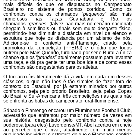
mais difíceis do que os disputados no Campeonato
Brasileiro no sistema de pontos corridos. Como os
confrontos contra os chamados
“pequenos”
são mais
numerosos nas Taças Guanabara e Rio, os
chamados
“grandes”
(talvez não mais no cenário nacional)
chegam à semifinais ou finais sem muito desgaste físico,
permitindo-lhes diminuir a distância em nível de elenco e
estrutura que hoje os distancia por um abismo de nós.
Adicione-se o contexto anti-Flamengo criado pela
promotora da competição (FFERJ) e o ódio que todos
nutrem pelo Mais Querido, turbinado por ser o Rural a única
chance que os
“grandes”
atualmente possuem para levantar
uma taça, e dá pra gente ter uma boa ideia de como esses
confrontos são desgastantes para os atletas.
O trio arco-íris literalmente dá a vida em cada um desses
clássicos, o que não lhes é tão simples de fazer fora do
contexto do Estadual, por já estarem minados por outros
confrontos, seja pelo próprio Brasileiro, seja pelas Copas
do Brasil e Sul-Americana, três competições nas quais não
se enfrenta as babas do campeonato rural-fluminense.
Sábado o Flamengo encarou um Fluminense Football Club,
adversário que enfrentou por maior número de vezes em
sua história, desgastado pelo confronto contra a hoje
poderosa (para eles) Luverdense/MT. Abel acertou em cheio
ao perceber que o rival, atualmente com muito menos
qualidade individual e estrutura do que o Flamengo, sentiria