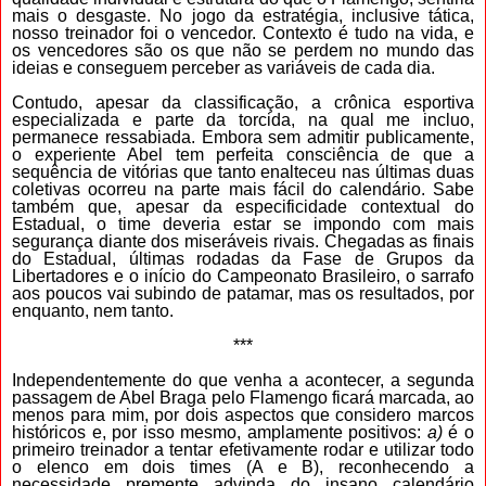
mais o desgaste. No jogo da estratégia, inclusive tática,
nosso treinador foi o vencedor. Contexto é tudo na vida, e
os vencedores são os que não se perdem no mundo das
ideias e conseguem perceber as variáveis de cada dia.
Contudo, apesar da classificação, a crônica esportiva
especializada e parte da torcida, na qual me incluo,
permanece ressabiada. Embora sem admitir publicamente,
o experiente Abel tem perfeita consciência de que a
sequência de vitórias que tanto enalteceu nas últimas duas
coletivas ocorreu na parte mais fácil do calendário. Sabe
também que, apesar da especificidade contextual do
Estadual, o time deveria estar se impondo com mais
segurança diante dos miseráveis rivais. Chegadas as finais
do Estadual, últimas rodadas da Fase de Grupos da
Libertadores e o início do Campeonato Brasileiro, o sarrafo
aos poucos vai subindo de patamar, mas os resultados, por
enquanto, nem tanto.
***
Independentemente do que venha a acontecer, a segunda
passagem de Abel Braga pelo Flamengo ficará marcada, ao
menos para mim, por dois aspectos que considero marcos
históricos e, por isso mesmo, amplamente positivos:
a)
é o
primeiro treinador a tentar efetivamente rodar e utilizar todo
o elenco em dois times (A e B), reconhecendo a
necessidade premente advinda do insano calendário