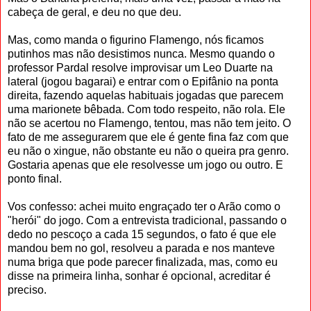
cabeça de geral, e deu no que deu.
Mas, como manda o figurino Flamengo, nós ficamos
putinhos mas não desistimos nunca. Mesmo quando o
professor Pardal resolve improvisar um Leo Duarte na
lateral (jogou bagarai) e entrar com o Epifânio na ponta
direita, fazendo aquelas habituais jogadas que parecem
uma marionete bêbada. Com todo respeito, não rola. Ele
não se acertou no Flamengo, tentou, mas não tem jeito. O
fato de me assegurarem que ele é gente fina faz com que
eu não o xingue, não obstante eu não o queira pra genro.
Gostaria apenas que ele resolvesse um jogo ou outro. E
ponto final.
Vos confesso: achei muito engraçado ter o Arão como o
"herói" do jogo. Com a entrevista tradicional, passando o
dedo no pescoço a cada 15 segundos, o fato é que ele
mandou bem no gol, resolveu a parada e nos manteve
numa briga que pode parecer finalizada, mas, como eu
disse na primeira linha, sonhar é opcional, acreditar é
preciso.