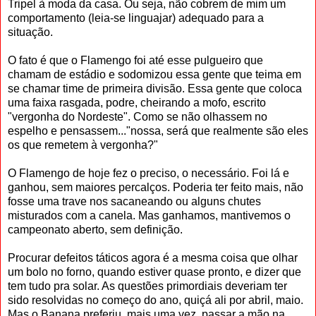
Tripel à moda da casa. Ou seja, não cobrem de mim um
comportamento (leia-se linguajar) adequado para a
situação.
O fato é que o Flamengo foi até esse pulgueiro que
chamam de estádio e sodomizou essa gente que teima em
se chamar time de primeira divisão. Essa gente que coloca
uma faixa rasgada, podre, cheirando a mofo, escrito
"vergonha do Nordeste". Como se não olhassem no
espelho e pensassem..."nossa, será que realmente são eles
os que remetem à vergonha?"
O Flamengo de hoje fez o preciso, o necessário. Foi lá e
ganhou, sem maiores percalços. Poderia ter feito mais, não
fosse uma trave nos sacaneando ou alguns chutes
misturados com a canela. Mas ganhamos, mantivemos o
campeonato aberto, sem definição.
Procurar defeitos táticos agora é a mesma coisa que olhar
um bolo no forno, quando estiver quase pronto, e dizer que
tem tudo pra solar. As questões primordiais deveriam ter
sido resolvidas no começo do ano, quiçá ali por abril, maio.
Mas o Banana preferiu, mais uma vez, passar a mão na