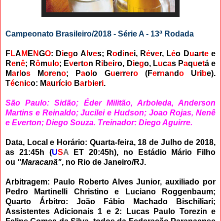
Campeonato Brasileiro/2018 - Série A - 13ª Rodada
F
L
A
M
E
N
G
O
: D
i
e
g
o A
l
v
e
s; R
o
d
i
n
e
i, R
é
v
e
r, L
é
o D
u
a
r
t
e
e
R
e
n
ê
; R
ô
m
u
l
o
; E
v
e
r
t
o
n R
i
b
e
i
r
o, D
i
e
g
o,
L
u
c
a
s P
a
q
u
e
t
á
e
M
a
r
l
o
s
M
o
r
e
n
o
; P
a
o
l
o G
u
e
r
r
e
r
o
(
F
e
r
n
a
n
d
o
U
r
i
b
e).
T
é
c
n
i
c
o: M
a
u
r
í
c
i
o
B
a
r
b
i
e
r
i
.
São Paulo: Sidão; Éder Militão, Arboleda, Anderson
Martins e Reinaldo; Jucilei e Hudson; Joao Rojas, Nenê
e Everton; Diego Souza. Treinador: Diego Aguirre.
Data, Local e Horário: Quarta-feira, 18 de Julho de 2018,
as 21:45h (
U
S
A
ET 20:45h), no Estádio Mário Filho
ou
"Maracanã"
, no Rio de Janeiro/RJ.
Arbitragem: Paulo Roberto Alves Junior, auxiliado por
Pedro Martinelli Christino e Luciano Roggenbaum;
Quarto Árbitro: João Fábio Machado Bischiliari;
Assistentes Adicionais 1 e 2: Lucas Paulo Torezin e