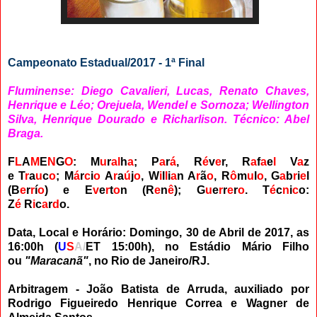
Campeonato Estadual/2017 - 1ª Final
Fluminense: Diego Cavalieri, Lucas, Renato Chaves,
Henrique e Léo; Orejuela, Wendel e Sornoza; Wellington
Silva, Henrique Dourado e Richarlison. Técnico: Abel
Braga.
F
L
A
M
E
N
G
O
: M
u
r
al
h
a
; P
a
r
á
, R
é
v
e
r, R
a
f
a
e
l
V
a
z
e
T
r
a
u
c
o
;
M
á
r
c
i
o
A
r
a
ú
j
o
, W
i
l
l
i
a
n A
r
ã
o
, R
ô
m
u
l
o
,
G
a
b
r
i
e
l
(B
e
r
r
í
o
)
e E
v
e
r
t
o
n
(
R
e
n
ê
)
; G
u
e
r
r
e
r
o
. T
é
c
n
i
c
o:
Z
é
R
i
c
a
r
d
o.
Data, Local e Horário: Domingo, 30 de Abril de 2017, as
16:00h (
U
S
A/
ET 15:00h
),
no Estádio Mário Filho
ou
"Maracanã"
, no Rio de Janeiro/RJ.
Arbitragem - João Batista de Arruda, auxiliado por
Rodrigo Figueiredo Henrique Correa e Wagner de