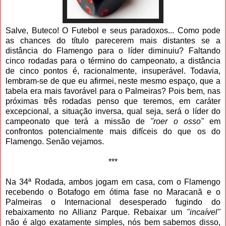
Salve, Buteco! O Futebol e seus paradoxos... Como pode
as chances do título parecerem mais distantes se a
distância do Flamengo para o líder diminuiu? Faltando
cinco rodadas para o término do campeonato, a distância
de cinco pontos é, racionalmente, insuperável. Todavia,
lembram-se de que eu afirmei, neste mesmo espaço, que a
tabela era mais favorável para o Palmeiras? Pois bem, nas
próximas três rodadas penso que teremos, em caráter
excepcional, a situação inversa, qual seja, será o líder do
campeonato que terá a missão de
"roer o osso"
em
confrontos potencialmente mais difíceis do que os do
Flamengo. Senão vejamos.
***
Na 34ª Rodada, ambos jogam em casa, com o Flamengo
recebendo o Botafogo em ótima fase no Maracanã e o
Palmeiras o Internacional desesperado fugindo do
rebaixamento no Allianz Parque. Rebaixar um
"incaível"
não é algo exatamente simples, nós bem sabemos disso,