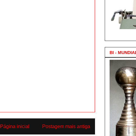
3.000 Posts !
BI - MUNDIA
Página inicial
Postagem mais antiga