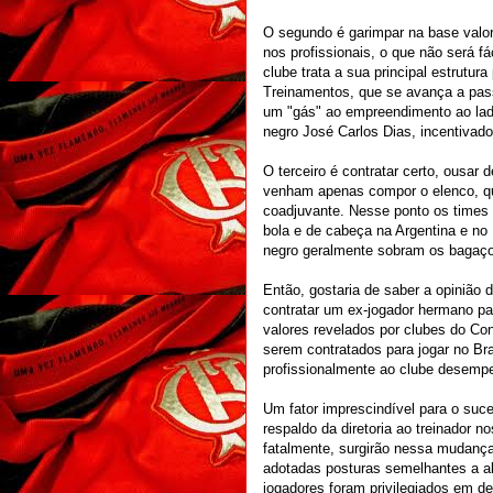
O segundo é garimpar na base valo
nos profissionais, o que não será f
clube trata a sua principal estrutur
Treinamentos, que se avança a pas
um "gás" ao empreendimento ao lado
negro José Carlos Dias, incentivado
O terceiro é contratar certo, ousar 
venham apenas compor o elenco, qu
coadjuvante. Nesse ponto os times 
bola e de cabeça na Argentina e no 
negro geralmente sobram os bagaço
Então, gostaria de saber a opinião
contratar um ex-jogador hermano pa
valores revelados por clubes do Con
serem contratados para jogar no Bras
profissionalmente ao clube desemp
Um fator imprescindível para o su
respaldo da diretoria ao treinador 
fatalmente, surgirão nessa mudança
adotadas posturas semelhantes a a
jogadores foram privilegiados em de