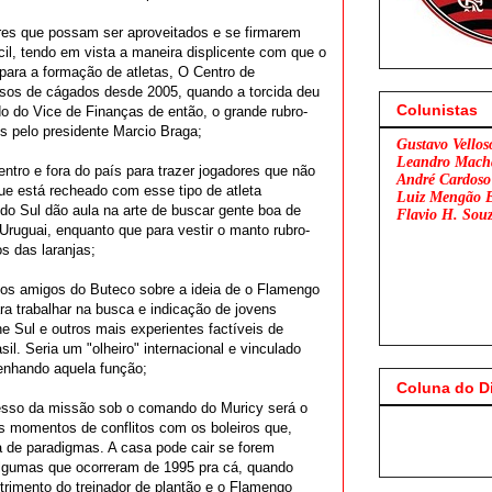
res que possam ser aproveitados e se firmarem
ácil, tendo em vista a maneira displicente com que o
a para a formação de atletas, O Centro de
sos de cágados desde 2005, quando a torcida deu
Colunistas
 do Vice de Finanças de então, o grande rubro-
s pelo presidente Marcio Braga;
Gustavo Vellos
Leandro Mach
dentro e fora do país para trazer jogadores que não
André Cardoso
e está recheado com esse tipo de atleta
Luiz Mengão 
do Sul dão aula na arte de buscar gente boa de
Flavio H. Sou
Uruguai, enquanto que para vestir o manto rubro-
s das laranjas;
 dos amigos do Buteco sobre a ideia de o Flamengo
ra trabalhar na busca e indicação de jovens
e Sul e outros mais experientes factíveis de
il. Seria um "olheiro" internacional e vinculado
enhando aquela função;
Coluna do D
cesso da missão sob o comando do Muricy será o
Flamengo x Sã
nos momentos de conflitos com os boleiros que,
 de paradigmas. A casa pode cair se forem
lgumas que ocorreram de 1995 pra cá, quando
trimento do treinador de plantão e o Flamengo