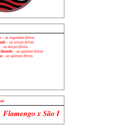
o -
as segundas-feiras
ado
- as terças-feiras
- as terças-feiras
Eduardo
- as quartas-feiras
za
- as quintas-feiras
ia!
o Paulo. Venha Participar Conosco!