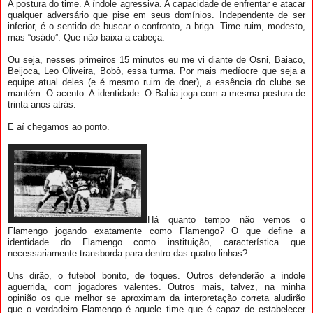
A postura do time. A índole agressiva. A capacidade de enfrentar e atacar
qualquer adversário que pise em seus domínios. Independente de ser
inferior, é o sentido de buscar o confronto, a briga. Time ruim, modesto,
mas “osádo”. Que não baixa a cabeça.
Ou seja, nesses primeiros 15 minutos eu me vi diante de Osni, Baiaco,
Beijoca, Leo Oliveira, Bobô, essa turma. Por mais medíocre que seja a
equipe atual deles (e é mesmo ruim de doer), a essência do clube se
mantém. O acento. A identidade. O Bahia joga com a mesma postura de
trinta anos atrás.
E aí chegamos ao ponto.
Há quanto tempo não vemos o
Flamengo jogando exatamente como Flamengo? O que define a
identidade do Flamengo como instituição, característica que
necessariamente transborda para dentro das quatro linhas?
Uns dirão, o futebol bonito, de toques. Outros defenderão a índole
aguerrida, com jogadores valentes. Outros mais, talvez, na minha
opinião os que melhor se aproximam da interpretação correta aludirão
que o verdadeiro Flamengo é aquele time que é capaz de estabelecer