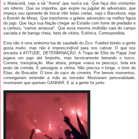
o Maracanã, seja a tal "Arena" que nunca sai. Que faça dos visitantes
um inferno. Que se imponha, que expire na jugular do adversário, que
impeça seu oponente de trocar três bolas certas, seja o Barcelona, seja
o Borroló de Minas. Que transforme o goleiro adversário na melhor figura
do jogo. Que faça sua Nação chegar ao Estádio com fome de predador e
a certeza, “vamos amassar”. Que essa mesma multidão saia do campo
saciada e de barriga cheia, farta de vitória. Eufórica. Correspondida.
Esta não é uma enésima loa de saudade do Zico. Futebol bonito a gente
gosta muito, mas não é imprescindível para nos cativar. O que nos
encanta é ATITUDE, DETERMINAÇÃO. A Tropa de Elite do Papai Joel
jogava um jogo até limpinho, mas tecnicamente beirando o tosco.
Correria, transpiração. Mas atraía
, porque voava no pescoço, bola era
prato de comida. E perseguia a vitória. Não precisa ir longe, o time do
Elias, do Brocador. O time do saco de cimento. Por breves momentos,
conseguiram estender a mão ao torcedor. Mostraram personalidade,
mostraram que queriam GANHAR. E aí a gente foi junto.