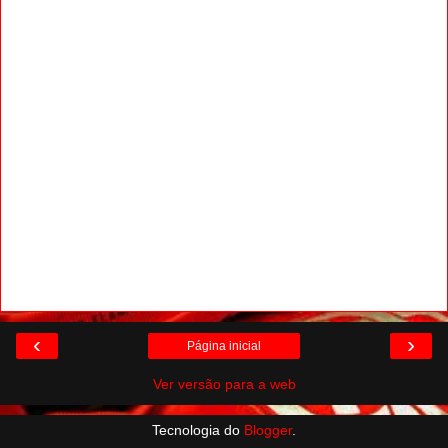
‹
›
Página inicial
Ver versão para a web
Tecnologia do
Blogger
.