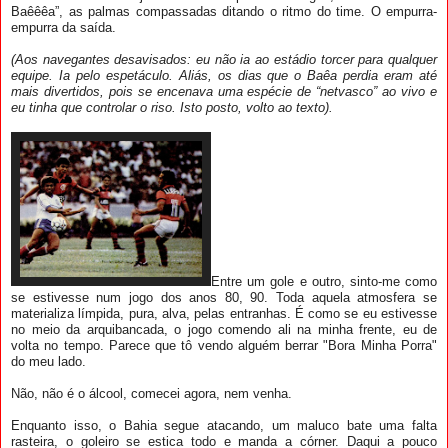
Baêêêa”, as palmas compassadas ditando o ritmo do time. O empurra-
empurra da saída.
(Aos navegantes desavisados: eu não ia ao estádio torcer para qualquer
equipe. Ia pelo espetáculo. A
liás, os dias que o Baêa perdia eram até
mais divertidos, pois se encenava uma espécie de “netvasco” ao vivo e
eu tinha que controlar o riso. Isto posto, volto ao texto).
Entre um gole e outro, sinto-me como
se estivesse num jogo dos anos 80, 90. Toda aquela atmosfera se
materializa límpida, pura, alva, pelas entranhas. É como se eu estivesse
no meio da arquibancada, o jogo comendo ali na minha frente, eu de
volta no tempo. Parece que tô vendo alguém berrar "Bora Minha Porra"
do meu lado.
Não, não é o álcool, comecei agora, nem venha.
Enquanto isso, o Bahia segue atacando, um maluco bate uma falta
rasteira, o goleiro se estica todo e manda a córner. Daqui a pouco