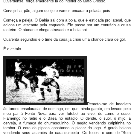
Luverdense, força emergente lá do interior do Mato Grosso.
Cervejinha, pão, algum queijo e vamos encarar a pelada, pois.
Começa a peleja. O Bahia sai com a bola, que é esticada pro lateral, que
aciona um atacante pela esquerda. Ele passa por um contrário e cruza
rasteiro. O atacante chega atrasado e a bola sai.
Quarenta segundos e o time da casa já criou uma chance clara de gol.
É o estalo.
Remeto-me de imediato
às tardes ensolaradas de domingo, em que, ainda garoto, era levado pelo
meu pai à Fonte Nova para ver futebol ao vivo, de carne e osso.
Flamengo no rádio e o Baêa no estádio. O dendê, o suor, o mijo, a
cerveja, a fumaça do churrasquinho. O negão vendendo caipirinha no
tambor. O cara da pipoca apostando o placar do jogo. A gorda baiana
vendendo seus acarajés de cara suspeita. Os fogos, o coro de “Bora