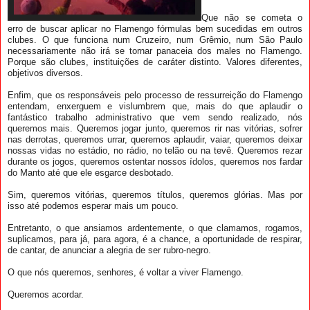
Que não se cometa o
erro de buscar aplicar no Flamengo fórmulas bem sucedidas em outros
clubes. O que funciona num Cruzeiro, num Grêmio, num São Paulo
necessariamente não irá se tornar panaceia dos males no Flamengo.
Porque são clubes, instituições de caráter distinto. Valores diferentes,
objetivos diversos.
Enfim, que os responsáveis pelo processo de ressurreição do Flamengo
entendam, enxerguem e vislumbr
em que, mais do que aplaudir o
fantástico trabalho administrativo que vem sendo realizado, nós
queremos mais. Queremos jogar junto, queremos rir nas vitórias, sofrer
nas derrotas, queremos urrar, queremos aplaudir, vaiar, queremos deixar
nossas vidas no estádio, no rádio, no telão ou na tevê. Queremos rezar
durante os jogos, queremos ostentar nossos ídolos, queremos nos fardar
do Manto até que ele esgarce desbotado.
Sim, queremos vitórias, queremos títulos, queremos glórias. Mas por
isso até podemos esperar mais um pouco.
Entretanto, o que ansiamos ardentemente, o que clamamos, rogamos,
suplicamos, para já, para agora, é a chance, a oportunidade de respirar,
de cantar, de anunciar a alegria de ser rubro-negro.
O que nós queremos, senhores, é voltar a viver Flamengo.
Queremos acordar.