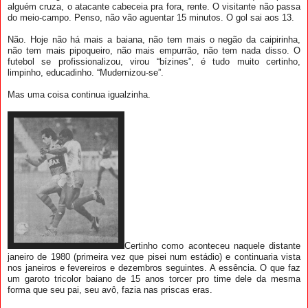
alguém cruza, o atacante cabeceia pra fora, rente. O visitante não passa
do meio-campo. Penso, não vão aguentar 15 minutos. O gol sai aos 13.
Não. Hoje não há mais a baiana, não tem mais o negão da caipirinha,
não tem mais pipoqueiro, não mais empurrão, não tem nada disso. O
futebol se profissionalizou, virou “bízines”, é tudo muito certinho,
limpinho, educadinho. “Mudernizou-se”.
Mas uma coisa continua igualzinha.
Certinho como aconteceu naquele distante
janeiro de 1980 (primeira vez que pisei num estádio) e continuaria vista
nos janeiros e fevereiros e dezembros seguintes. A essência. O que faz
um garoto tricolor baiano de 15 anos torcer pro time dele da mesma
forma que seu pai, seu avô, fazia nas priscas eras.