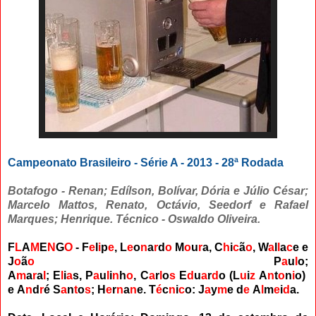
Campeonato Brasileiro - Série A - 2013 - 28ª Rodada
Botafogo - Renan; Edílson, Bolívar, Dória e Júlio César;
Marcelo Mattos, Renato, Octávio, Seedorf e Rafael
Marques; Henrique. Técnico - Oswaldo Oliveira.
F
L
A
M
E
N
G
O
- F
e
l
i
p
e
, L
e
o
n
a
r
d
o
M
o
u
r
a,
C
h
i
c
ã
o
,
W
a
l
l
a
c
e
e
J
o
ã
o
P
a
u
l
o;
A
m
a
r
a
l
;
E
l
i
a
s
,
P
a
u
l
i
n
h
o
,
C
a
r
l
o
s
E
d
u
a
r
d
o
(
L
u
i
z
A
n
t
o
n
i
o)
e
A
n
d
r
é S
a
n
t
o
s
;
H
e
r
n
a
n
e
. T
é
c
n
i
c
o: J
a
y
m
e d
e
A
l
m
e
i
d
a.