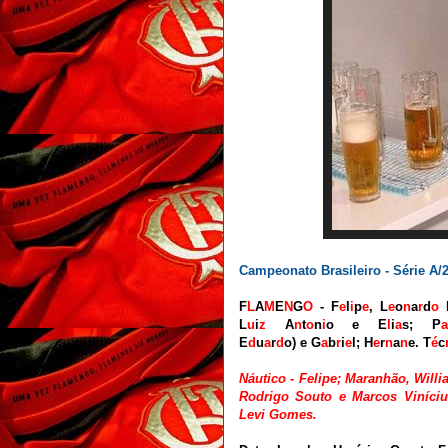
Campeonato Brasileiro - Série A/2
F
L
A
M
E
N
G
O
- F
e
l
i
p
e
, L
e
o
n
a
r
d
o
L
u
i
z
A
n
t
o
n
i
o
e E
l
i
a
s; P
a
E
d
u
a
r
d
o)
e
G
a
b
r
i
e
l
;
H
e
r
n
a
n
e. T
é
c
Náutico - Felipe; Maranhão, Willi
Rodrigo Souto e Marcos Viníciu
Levi Gomes.