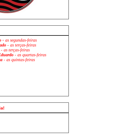
o -
as segundas-feiras
ado
- as terças-feiras
- as terças-feiras
Eduardo
- as quartas-feiras
za
- as quintas-feiras
ia!
Flamengo x São Paulo. Venha Parti