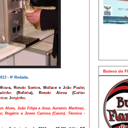
Buteco do 
013 - 4ª Rodada.
M
o
u
r
a,
R
e
n
a
t
o
S
a
n
to
s,
W
a
l
l
a
c
e
e J
o
ã
o
P
a
u
l
o;
u
l
i
n
h
o
(
R
a
f
i
n
h
a)
, R
e
n
a
t
o
A
b
r
e
u (C
a
r
l
o
s
n
i
c
o: J
o
r
g
i
n
h
o
.
am Alves, João Filipe e Josa; Auremir, Martinez,
s; Rogério e Jones Carioca (Caion). Técnico -