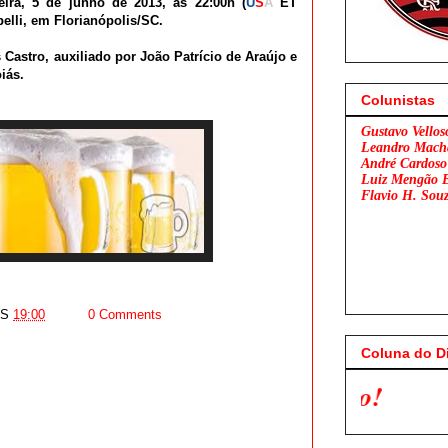
eira, 5 de junho de 2013, as 22:00h (
U
S
A
ET
elli, em Florianópolis/SC.
 Castro, auxiliado por João Patrício de Araújo e
iás.
Colunistas
Gustavo Vellos
Leandro Mach
André Cardoso
Luiz Mengão 
Flavio H. Sou
AS
19:00
0 Comments
Coluna do D