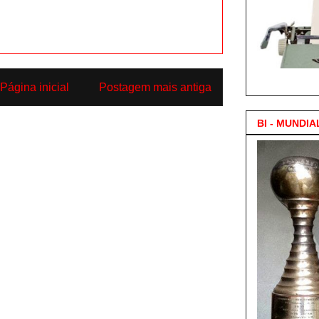
3.000 Posts !
Página inicial
Postagem mais antiga
BI - MUNDIA