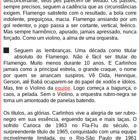
desconcertante, seus pés parecem de veludo. Os passes,
sempre precisos, seguem a cadência que as circunstâncias
exigem. Flamengo satisfeito com o resultado, a bola corre
indolente, preguiçosa, macia. Flamengo ansiando por um
gol redentor, o jogo passa a ser cortante, vertical, feérico.
Mas sempre harmônico, apurado, jamais apressado, nunca
forçado. Como um violino, a alma de uma orquestra.
Seguem as lembranças. Uma década como titular
absoluto do Flamengo. Não é fácil ser titular do
Flamengo. Muito menos durante 10 anos. E Carlinhos
jamais como a principal estrela, o grande craque, o nome
por quem se arrancam suspiros. Vê Dida, Henrique,
Gerson, até Babá ocuparem-se do papel de xodós e ídolos.
Mas, tire o Violino da
equipe
. Logo começa a bagunça, o
caos, a pelada. Sem o Violino, a orquestra rubro-negra se
torna um amontoado de panelas batendo.
Os títulos, as glórias. Carlinhos vive a alegria de ser rubro-
negro em sua essência, erguendo taças e mais taças. O
sofrido Carioca de 1963 no Fla-Flu do século, o
surpreendente título de 1965, conquistado com uma equipe
incrivelmente limitada, ou o Rio-São Paulo de 1961