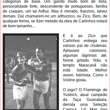
categorias de base. Um garoto muito bom de bola,
personalidade forte, descendente de portugueses, família
de craques, um tal Arthur. Mas é mirrado, franzino, talvez
demais. Daí chamarem-no um arthurzico, ou Zico. Bem, de
qualquer forma, se fizer metade da obra de Carlinhos estará
de bom tamanho…
E é ao Zico que
Carlinhos entrega seu
valioso par de chuteiras.
Aplausos calorosos,
algumas lágrimas até.
Nome gritado. Não, o
templo Maracanã não
está lotado. Melhor
assim. Intimista. Como o
Violino gosta.
O jogo? O Flamengo de
Yustrich, atual campeão
da Taça Guanabara,
derrota uma Seleção
Carioca, 1-0. Mas isso