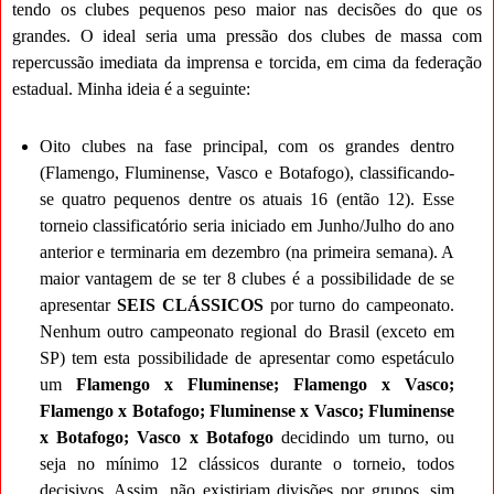
tendo os clubes pequenos peso maior nas decisões do que os
grandes. O ideal seria uma pressão dos clubes de massa com
repercussão imediata da imprensa e torcida, em cima da federação
estadual. Minha ideia é a seguinte:
Oito clubes na fase principal, com os grandes dentro
(Flamengo, Fluminense, Vasco e Botafogo), classificando-
se quatro pequenos dentre os atuais 16 (então 12). Esse
torneio classificatório seria iniciado em Junho/Julho do ano
anterior e terminaria em dezembro (na primeira semana). A
maior vantagem de se ter 8 clubes é a possibilidade de se
apresentar
SEIS CLÁSSICOS
por turno do campeonato.
Nenhum outro campeonato regional do Brasil (exceto em
SP) tem esta possibilidade de apresentar como espetáculo
um
Flamengo x Fluminense; Flamengo x Vasco;
Flamengo x Botafogo; Fluminense x Vasco; Fluminense
x Botafogo; Vasco x Botafogo
decidindo um turno, ou
seja no mínimo 12 clássicos durante o torneio, todos
decisivos. Assim, não existiriam divisões por grupos, sim