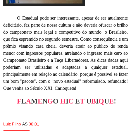
O Estadual pode ser interessante, apesar de ser atualmente
deficitário, faz parte de nossa cultura e não deveria ofuscar o brilho
do campeonato mais legal e competitivo do mundo, o Brasileiro,
que fica espremido no segundo semestre. Como consequência e um
prêmio visando casa cheia, deveria atrair ao público de renda
menor com ingressos populares, atrelando o ingresso mais caro ao
Campeonato Brasileiro e a Taça Libertadores. As dicas dadas aqui
poderiam ser utilizadas e adaptadas a qualquer estadual,
principalmente em relação ao calendário, porque é possivel se fazer
um bom "pacote", com o "novo estadual" reformulado, refundado!
Que venha ao Século XXI, Carioqueta!
F
L
A
M
E
N
G
O
H
I
C
E
T
U
B
I
Q
U
E
!
Luiz Filho
AS
00:01