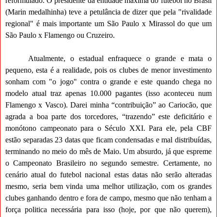
reformulado. O presidente da entidade máxima do futebol no Brasil
(Marin medalhinha) teve a petulância de dizer que pela "rivalidade
regional" é mais importante um São Paulo x Mirassol do que um
São Paulo x Flamengo ou Cruzeiro.
Atualmente, o estadual enfraquece o grande e mata o
pequeno, esta é a realidade, pois os clubes de menor investimento
sonham com "o jogo" contra o grande e este quando chega no
modelo atual traz apenas 10.000 pagantes (isso aconteceu num
Flamengo x Vasco). Darei minha “contribuição” ao Cariocão, que
agrada a boa parte dos torcedores, “trazendo” este deficitário e
monótono campeonato para o Século XXI. Para ele, pela CBF
estão separadas 23 datas que ficam condensadas e mal distribuídas,
terminando no meio do mês de Maio. Um absurdo, já que espreme
o Campeonato Brasileiro no segundo semestre. Certamente, no
cenário atual do futebol nacional estas datas não serão alteradas
mesmo, seria bem vinda uma melhor utilização, com os grandes
clubes ganhando dentro e fora de campo, mesmo que não tenham a
força politica necessária para isso (hoje, por que não querem),