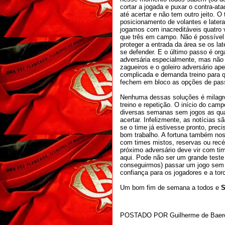
cortar a jogada e puxar o contra-ata
até acertar e não tem outro jeito. O
posicionamento de volantes e latera
jogamos com inacreditáveis quatro
que três em campo. Não é possível
proteger a entrada da área se os la
se defender. E o último passo é org
adversária especialmente, mas não 
zagueiros e o goleiro adversário a
complicada e demanda treino para 
fechem em bloco as opções de pass
Nenhuma dessas soluções é milagr
treino e repetição. O início do ca
diversas semanas sem jogos as quar
acertar. Infelizmente, as notícias
se o time já estivesse pronto, pre
bom trabalho. A fortuna também nos
com times mistos, reservas ou rec
próximo adversário deve vir com ti
aqui. Pode não ser um grande teste
conseguirmos) passar um jogo sem s
confiança para os jogadores e a torc
Um bom fim de semana a todos e
POSTADO POR
Guilherme de Baer