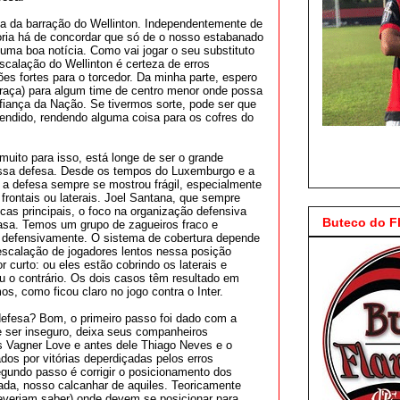
 da barração do Wellinton. Independentemente de
ioria há de concordar que só de o nosso estabanado
é uma boa notícia. Como vai jogar o seu substituto
scalação do Wellinton é certeza de erros
es fortes para o torcedor. Da minha parte, espero
raça) para algum time de centro menor onde possa
fiança da Nação. Se tivermos sorte, pode ser que
vendido, rendendo alguma coisa para os cofres do
 muito para isso, está longe de ser o grande
ssa defesa. Desde os tempos do Luxemburgo e a
, a defesa sempre se mostrou frágil, especialmente
 frontais ou laterais. Joel Santana, que sempre
cas principais, o foco na organização defensiva
Buteco do 
sa. Temos um grupo de zagueiros fraco e
s defensivamente. O sistema de cobertura depende
escalação de jogadores lentos nessa posição
 curto: ou eles estão cobrindo os laterais e
u o contrário. Os dois casos têm resultado em
os, como ficou claro no jogo contra o Inter.
defesa? Bom, o primeiro passo foi dado com a
 ser inseguro, deixa seus companheiros
 Vagner Love e antes dele Thiago Neves e o
dos por vitórias deperdiçadas pelos erros
gundo passo é corrigir o posicionamento dos
ada, nosso calcanhar de aquiles. Teoricamente
veriam saber) onde devem se posicionar para