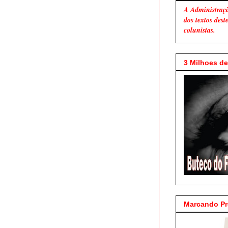
A Administraç
dos textos des
colunistas.
3 Milhoes de 
Marcando P