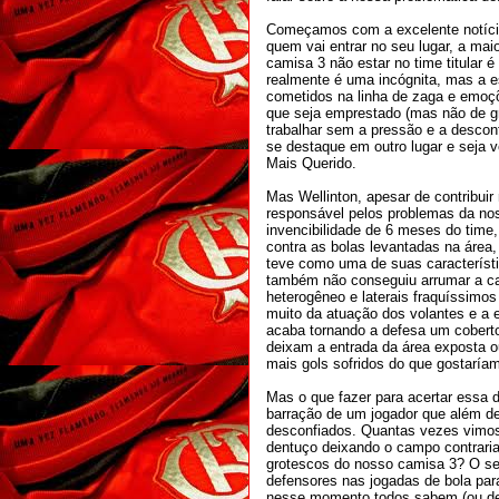
Começamos com a excelente notícia
quem vai entrar no seu lugar, a ma
camisa 3 não estar no time titular 
realmente é uma incógnita, mas a e
cometidos na linha de zaga e emoçõ
que seja emprestado (mas não de g
trabalhar sem a pressão e a descon
se destaque em outro lugar e seja 
Mais Querido.
Mas Wellinton, apesar de contribuir
responsável pelos problemas da no
invencibilidade de 6 meses do time
contra as bolas levantadas na área,
teve como uma de suas característi
também não conseguiu arrumar a ca
heterogêneo e laterais fraquíssimo
muito da atuação dos volantes e a 
acaba tornando a defesa um cobertor
deixam a entrada da área exposta o
mais gols sofridos do que gostaríam
Mas o que fazer para acertar essa 
barração de um jogador que além de
desconfiados. Quantas vezes vimos
dentuço deixando o campo contraria
grotescos do nosso camisa 3? O se
defensores nas jogadas de bola par
nesse momento todos sabem (ou de