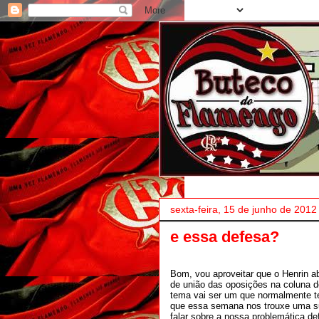
sexta-feira, 15 de junho de 2012
e essa defesa?
Bom, vou aproveitar que o Henrin ab
de união das oposições na coluna de
tema vai ser um que normalmente t
que essa semana nos trouxe uma su
falar sobre a nossa problemática de