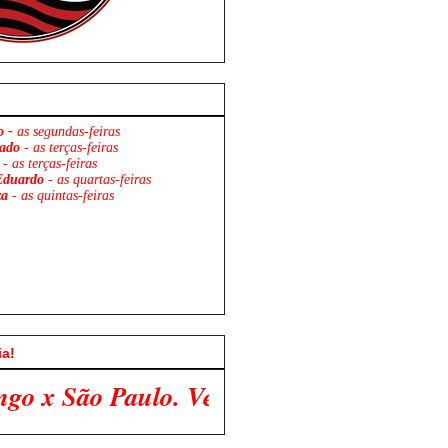
o -
as segundas-feiras
ado
- as terças-feiras
- as terças-feiras
Eduardo
- as quartas-feiras
za
- as quintas-feiras
ia!
. Venha Participar Conosco!