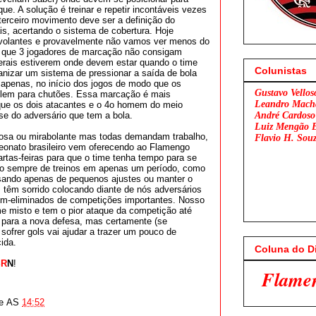
que. A solução é treinar e repetir incontáveis vezes
 terceiro movimento deve ser a definição do
is, acertando o sistema de cobertura. Hoje
 volantes e provavelmente não vamos ver menos do
 que 3 jogadores de marcação não consigam
terais estiverem onde devem estar quando o time
Colunistas
anizar um sistema de pressionar a saída de bola
apenas, no início dos jogos de modo que os
Gustavo Vellos
pelem para chutões. Essa marcação é mais
Leandro Mach
que os dois atacantes e o 4o homem do meio
e do adversário que tem a bola.
André Cardoso
Luiz Mengão 
osa ou mirabolante mas todas demandam trabalho,
Flavio H. Sou
mpeonato brasileiro vem oferecendo ao Flamengo
tas-feiras para que o time tenha tempo para se
 são sempre de treinos em apenas um período, como
cisando apenas de pequenos ajustes ou manter o
 têm sorrido colocando diante de nós adversários
ém-eliminados de competições importantes. Nosso
me misto e tem o pior ataque da competição até
 para a nova defesa, mas certamente (se
ofrer gols vai ajudar a trazer um pouco de
ida.
Coluna do D
S
R
N
!
Flamengo x São Paulo
e
AS
14:52