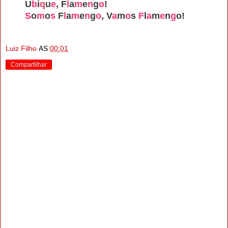
U
b
i
q
u
e
, F
l
a
m
e
n
g
o
!
S
o
m
o
s
F
l
a
m
e
n
g
o
, V
a
m
o
s
F
l
a
m
e
n
g
o!
Luiz Filho
AS
00:01
Compartilhar