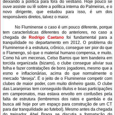
deixando a politica para fora do vestiário. Hoje pouco se
ouve assiste ou lê sobre a política interna do Palmeiras, e o
novo dirigente, que estudou para isso, é um dos
responsáveis diretos, talvez o maior.
No Fluminense o caso é um pouco diferente, porque
tem características diferentes do anteriores, no caso a
chegada de
Rodrigo Caetano
foi fundamental para a
tranquilidade no departamento em 2012. O problema do
Fluminense é a estrutura, crônico, consegue ser pior do que
o Flamengo, só que o material humano compensa, e muito.
Como há um mecenas, Celso Barros que tem bandeira em
torcida organizada (bizarro), o clube consegue aliviar sua
folha e fazer contratações de bons jogadores, mesmo que a
esmo e inflacionárias, acima do que normalmente o
mercado “deseja”. É o jeito de o Fluminense competir com
clubes de maior poder, com muito dinheiro gasto. O clube
das Laranjeiras tem conseguido títulos e boas participações
em campeonatos, mas estava envolto em confusões pela
falta de estrutura (lembremos dos ratos e gambás e da
busca até hoje por um espaço para construção de um CT
para dar tranquilidade ao futebol). Mesmo antes da chegada
do treinador, Abel Braga se discutia a formatação do