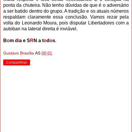
ponta da chuteira. Não tenho dúvidas de que é o adversário
a ser batido dentro do grupo. A tradição e os atuais números
respaldam claramente essa conclusão. Vamos rezar pela
volta do Leonardo Moura, pois disputar Libertadores com a
autoban na lateral direita é inviável.
B
o
m d
i
a e S
R
N a t
o
d
o
s.
Gustavo Brasília
AS
00:01
Compartilhar