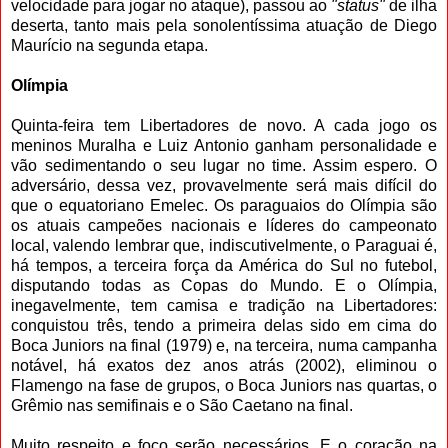
velocidade para jogar no ataque), passou ao
"status"
de ilha
deserta, tanto mais pela sonolentíssima atuação de Diego
Maurício na segunda etapa.
Olímpia
Quinta-feira tem Libertadores de novo. A cada jogo os
meninos Muralha e Luiz Antonio ganham personalidade e
vão sedimentando o seu lugar no time. Assim espero. O
adversário, dessa vez, provavelmente será mais difícil do
que o equatoriano Emelec. Os paraguaios do Olímpia são
os atuais campeões nacionais e líderes do campeonato
local, valendo lembrar que, indiscutivelmente, o Paraguai é,
há tempos, a terceira força da América do Sul no futebol,
disputando todas as Copas do Mundo. E o Olímpia,
inegavelmente, tem camisa e tradição na Libertadores:
conquistou três, tendo a primeira delas sido em cima do
Boca Juniors na final (1979) e, na terceira, numa campanha
notável, há exatos dez anos atrás (2002), eliminou o
Flamengo na fase de grupos, o Boca Juniors nas quartas, o
Grêmio nas semifinais e o São Caetano na final.
Muito respeito e foco serão necessários. E o coração na