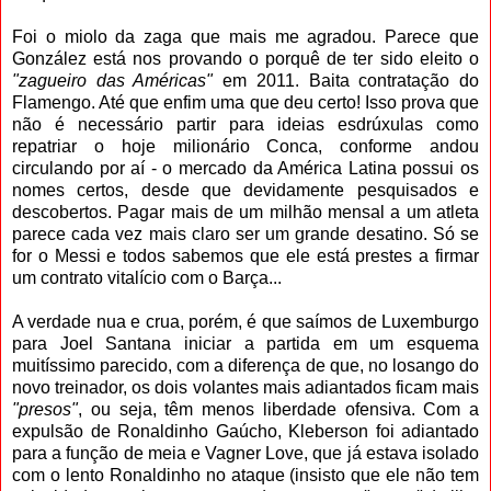
Foi o miolo da zaga que mais me agradou. Parece que
González está nos provando o porquê de ter sido eleito o
"zagueiro das Américas"
em 2011. Baita contratação do
Flamengo. Até que enfim uma que deu certo! Isso prova que
não é necessário partir para ideias esdrúxulas como
repatriar o hoje milionário Conca, conforme andou
circulando por aí - o mercado da América Latina possui os
nomes certos, desde que devidamente pesquisados e
descobertos. Pagar mais de um milhão mensal a um atleta
parece cada vez mais claro ser um grande desatino. Só se
for o Messi e todos sabemos que ele está prestes a firmar
um contrato vitalício com o Barça...
A verdade nua e crua, porém, é que saímos de Luxemburgo
para Joel Santana iniciar a partida em um esquema
muitíssimo parecido, com a diferença de que, no losango do
novo treinador, os dois volantes mais adiantados ficam mais
"presos"
, ou seja, têm menos liberdade ofensiva. Com a
expulsão de Ronaldinho Gaúcho, Kleberson foi adiantado
para a função de meia e Vagner Love, que já estava isolado
com o lento Ronaldinho no ataque (insisto que ele não tem