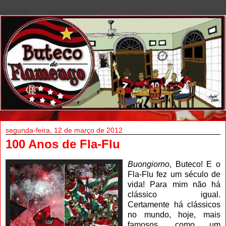
segunda-feira, 12 de março de 2012
100 Anos de Fla-Flu
Buongiorno
, Buteco! E o
Fla-Flu fez um século de
vida! Para mim não há
clássico igual.
Certamente há clássicos
no mundo, hoje, mais
famosos, como um