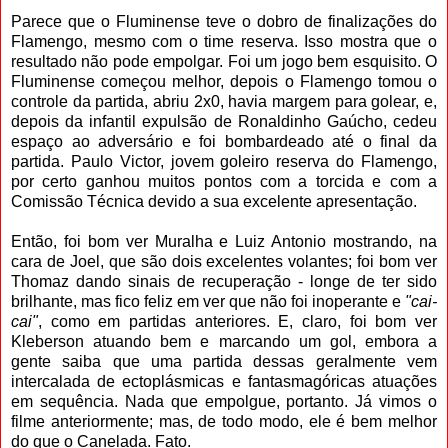
Parece que o Fluminense teve o dobro de finalizações do
Flamengo, mesmo com o time reserva. Isso mostra que o
resultado não pode empolgar. Foi um jogo bem esquisito. O
Fluminense começou melhor, depois o Flamengo tomou o
controle da partida, abriu 2x0, havia margem para golear, e,
depois da infantil expulsão de Ronaldinho Gaúcho, cedeu
espaço ao adversário e foi bombardeado até o final da
partida. Paulo Victor, jovem goleiro reserva do Flamengo,
por certo
ganhou muitos pontos com a torcida e com a
Comissão Técnica devido a sua excelente apresentação.
Então, foi bom ver Muralha e Luiz Antonio mostrando, na
cara de Joel, que são dois excelentes volantes; foi bom ver
Thomaz dando sinais de recuperação - longe de ter sido
brilhante, mas fico feliz em ver que não foi inoperante e
"cai-
cai"
, como em partidas anteriores. E, claro, foi bom ver
Kleberson atuando bem e marcando um gol, embora a
gente saiba que uma partida dessas geralmente vem
intercalada de ectoplásmicas e fantasmagóricas atuações
em sequência. Nada que empolgue, portanto. Já vimos o
filme anteriormente; mas, de todo modo, ele é bem melhor
do que o Canelada. Fato.