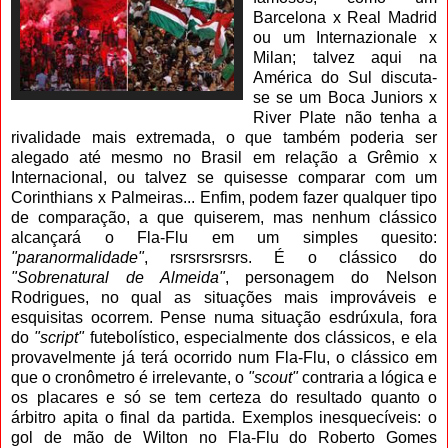
Barcelona x Real Madrid
ou um Internazionale x
Milan; talvez aqui na
América do Sul discuta-
se se um Boca Juniors x
River Plate não tenha a
rivalidade mais extremada, o que também poderia ser
alegado até mesmo no Brasil em relação a Grêmio x
Internacional, ou talvez se quisesse comparar com um
Corinthians x Palmeiras... Enfim, podem fazer qualquer tipo
de comparação, a que quiserem, mas nenhum clássico
alcançará o Fla-Flu em um simples quesito:
"paranormalidade"
, rsrsrsrsrsrs. É o clássico do
"Sobrenatural de Almeida"
, personagem do Nelson
Rodrigues, no qual as situações mais improváveis e
esquisitas ocorrem. Pense numa situação esdrúxula, fora
do
"script"
futebolístico, especialmente dos clássicos, e ela
provavelmente já terá ocorrido num Fla-Flu, o clássico em
que o cronômetro é irrelevante, o
"scout"
contraria a lógica e
os placares e só se tem certeza do resultado quanto o
árbitro apita o final da partida. Exemplos inesquecíveis: o
gol de mão de Wilton no Fla-Flu do Roberto Gomes