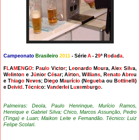
Campeonato
Brasileiro
2011
- Série
A
- 2
9
ª
R
o
d
a
d
a
.
F
L
A
M
E
N
G
O
: P
a
u
l
o
V
i
c
t
o
r
; L
e
o
n
a
r
d
o
M
o
u
r
a, A
l
e
x
S
i
l
v
a,
W
e
l
i
n
t
o
n
e J
ú
n
i
o
r
C
é
s
a
r; A
í
r
t
o
n
, W
i
l
l
i
a
n
s
, R
e
n
a
t
o
A
b
r
e
u
e T
h
i
a
g
o
N
e
v
e
s
; D
i
e
g
o M
a
u
r
í
c
i
o
(N
e
g
u
e
b
a ou B
o
t
t
i
n
e
l
l
i
)
e D
e
i
v
i
d
.
T
é
c
n
i
c
o: V
a
n
d
e
r
l
e
i L
u
x
e
m
b
u
r
g
o
.
Palmeiras: Deola, Paulo Henrinque, Murício Ramos,
Henrique e Gabriel Silva; Chico, Marcos Assunção, Pedro
(Tinga) e Luan; Maikon Leite e Fernandão. Técnico: Luiz
Felipe Scolari.