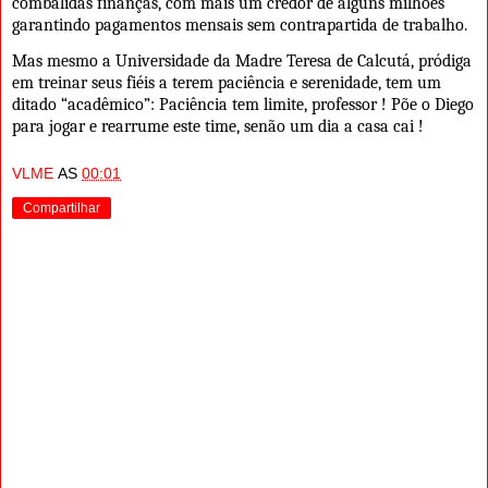
combalidas finanças, com mais um credor de alguns milhões
garantindo pagamentos mensais sem contrapartida de trabalho.
Mas mesmo a Universidade da Madre Teresa de Calcutá, pródiga
em treinar seus fiéis a terem paciência e serenidade, tem um
ditado “acadêmico”: Paciência tem limite, professor ! Põe o Diego
para jogar e rearrume este time, senão um dia a casa cai !
VLME
AS
00:01
Compartilhar