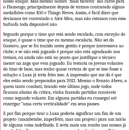
nosso ataque. Mas mesmo nomes “mais baratos” são caros para
o Flamengo, principalmente depois de termos contratado alguns
medalhões como R10 e Thiago Neves. Assim, é fácil dizer que
devíamos ter contratado o Alex Silva, mas não estamos com essa
bufunfa toda disponível não.
Segundo porque o time que está sendo escalado, com exceção do
ataque, é quase o time que eu mesmo escalaria. Não sei do
Gustavo, que se foi trazido nesta gestão é porque interessava ao
clube, e se não está jogando é porque não está agradando nos
treinos, ou ainda não está no ponto que justifique o técnico
mexer na zaga que vem jogando. Eu testaria os jovens volantes
do time de base, mas tenho quase certeza de que se isso fosse a
solução o Luxa já teria feito isso. A impressão que me dá é que
eles estão sendo preparados para 2012. Mesmo o Renato Abreu, a
quem tanto combati, tirando este último jogo, onde todos
ficaram abaixo da crítica, vinha fazendo partidas razoáveis
como segundo volante. Em alguma partidas eu consegui até
enxergar “uma certa verticalidade” em seus passes.
E por fim porque tirar o Luxa poderia significar um fim de um
projeto (mambembe, imperfeito, mas um projeto) para um início
de alguma coisa indefinida. E seria mais um rombo nas nossas já