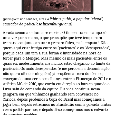
Pthirus púbis
, o popular “chato”,
(para quem não conhece, este é o
causador da pediculose luxemburguiana)
A cada semana o drama se repete : O time entra em campo só
uma vez por semana, o que pressupõe que teve tempo para
treinar o conjunto, apurar o preparo físico, e aí....empata ! Não
quero aqui criar intriga entre os “pacientes” e os “desesperados”,
porque cada um tem a sua forma e intensidade na hora de
torcer para o Mengão. Mas mesmo os mais pacientes, entre os
quais eu, modestamente, me incluo, estão chegando ao limite da
paciência. Os mais desesperados (e me perdoem a denominação,
não quero ofender ninguém) já propõem a troca do técnico,
enxergando uma certa semelhança entre o Flamengo de 2011 e o
Atlético MG de 2010, que corria em direção ao buraco quando o
Luxa saiu do comando da equipe. E a vida continua nessa
gangorra em que vínhamos ganhando sem convencer no
Carioca, depois perdemos a Copa do Brasil mas começamos a
jogar bem, depois estreamos no Brasileirão com a goleada tantas
vezes pedida por nós, e depois disso começamos nosso calvário
de empates seguidos.