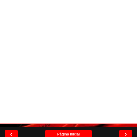
‹
›
Página inicial